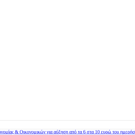
ονομίας & Οικονομικών για αύξηση από τα 6 στα 10 ευρώ του ημερήσ