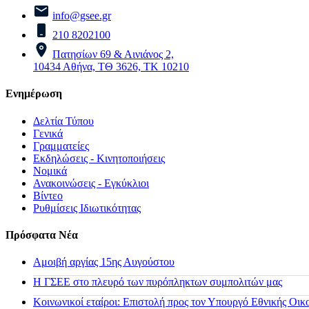
info@gsee.gr
210 8202100
Πατησίων 69 & Αινιάνος 2,
10434 Αθήνα, ΤΘ 3626, ΤΚ 10210
Ενημέρωση
Δελτία Τύπου
Γενικά
Γραμματείες
Εκδηλώσεις - Κινητοποιήσεις
Νομικά
Ανακοινώσεις - Εγκύκλιοι
Βίντεο
Ρυθμίσεις Ιδιωτικότητας
Πρόσφατα Νέα
Αμοιβή αργίας 15ης Αυγούστου
H ΓΣΕΕ στο πλευρό των πυρόπληκτων συμπολιτών μας
Κοινωνικοί εταίροι: Επιστολή προς τον Υπουργό Εθνικής Οικ