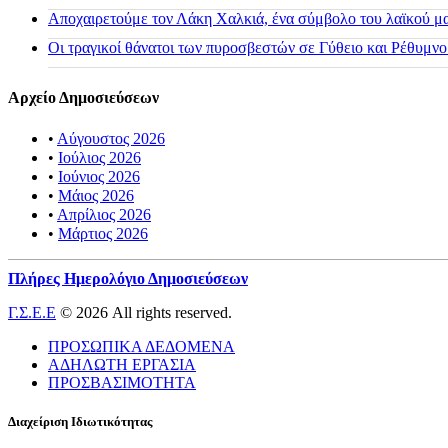
Αποχαιρετούμε τον Λάκη Χαλκιά, ένα σύμβολο του λαϊκού μας
Οι τραγικοί θάνατοι των πυροσβεστών σε Γύθειο και Ρέθυμνο
Αρχείο Δημοσιεύσεων
•
Αύγουστος 2026
•
Ιούλιος 2026
•
Ιούνιος 2026
•
Μάιος 2026
•
Απρίλιος 2026
•
Μάρτιος 2026
Πλήρες Ημερολόγιο Δημοσιεύσεων
Γ.Σ.Ε.Ε
© 2026 All rights reserved.
ΠΡΟΣΩΠΙΚΑ ΔΕΔΟΜΕΝΑ
ΑΔΗΛΩΤΗ ΕΡΓΑΣΙΑ
ΠΡΟΣΒΑΣΙΜΟΤΗΤΑ
Διαχείριση Ιδιωτικότητας