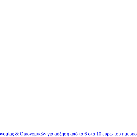
ονομίας & Οικονομικών για αύξηση από τα 6 στα 10 ευρώ του ημερήσ