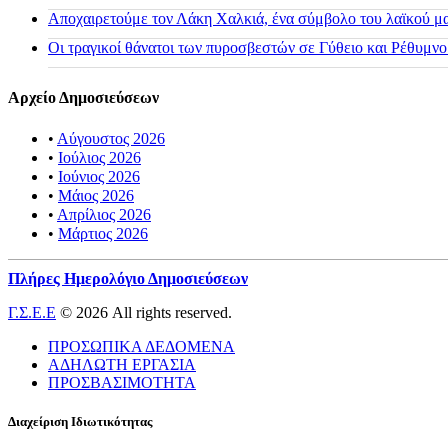
Αποχαιρετούμε τον Λάκη Χαλκιά, ένα σύμβολο του λαϊκού μας
Οι τραγικοί θάνατοι των πυροσβεστών σε Γύθειο και Ρέθυμνο
Αρχείο Δημοσιεύσεων
•
Αύγουστος 2026
•
Ιούλιος 2026
•
Ιούνιος 2026
•
Μάιος 2026
•
Απρίλιος 2026
•
Μάρτιος 2026
Πλήρες Ημερολόγιο Δημοσιεύσεων
Γ.Σ.Ε.Ε
© 2026 All rights reserved.
ΠΡΟΣΩΠΙΚΑ ΔΕΔΟΜΕΝΑ
ΑΔΗΛΩΤΗ ΕΡΓΑΣΙΑ
ΠΡΟΣΒΑΣΙΜΟΤΗΤΑ
Διαχείριση Ιδιωτικότητας