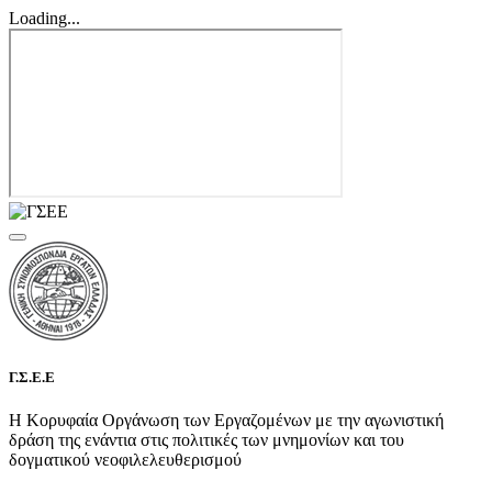
Loading...
Γ.Σ.Ε.Ε
Η Κορυφαία Οργάνωση των Εργαζομένων με την αγωνιστική
δράση της ενάντια στις πολιτικές των μνημονίων και του
δογματικού νεοφιλελευθερισμού