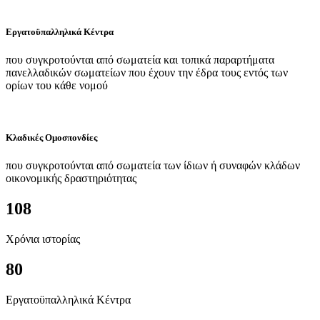
Εργατοϋπαλληλικά Κέντρα
που συγκροτούνται από σωματεία και τοπικά παραρτήματα
πανελλαδικών σωματείων που έχουν την έδρα τους εντός των
ορίων του κάθε νομού
Κλαδικές Ομοσπονδίες
που συγκροτούνται από σωματεία των ίδιων ή συναφών κλάδων
οικονομικής δραστηριότητας
108
Χρόνια ιστορίας
80
Εργατοϋπαλληλικά Κέντρα