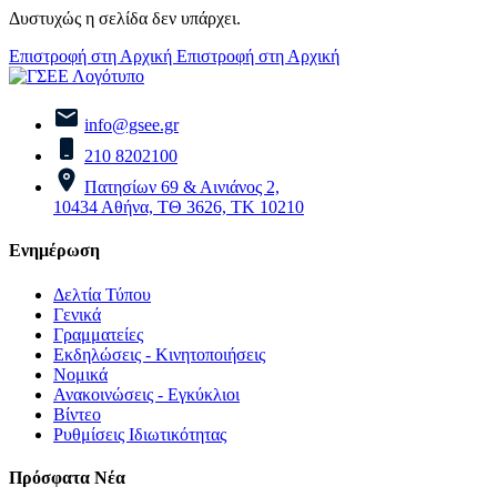
Δυστυχώς η σελίδα δεν υπάρχει.
Επιστροφή στη Αρχική
Επιστροφή στη Αρχική
info@gsee.gr
210 8202100
Πατησίων 69 & Αινιάνος 2,
10434 Αθήνα, ΤΘ 3626, ΤΚ 10210
Ενημέρωση
Δελτία Τύπου
Γενικά
Γραμματείες
Εκδηλώσεις - Κινητοποιήσεις
Νομικά
Ανακοινώσεις - Εγκύκλιοι
Βίντεο
Ρυθμίσεις Ιδιωτικότητας
Πρόσφατα Νέα