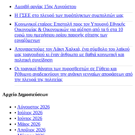
Αμοιβή αργίας 15ης Αυγούστου
H ΓΣΕΕ στο πλευρό των πυρόπληκτων συμπολιτών μας
Κοινωνικοί εταίροι: Επιστολή προς τον Υπουργό Εθνικής
Οικονομίας & Οικονομικών για αύξηση από τα 6 στα 10
ευρώ του ημερήσιου ορίου παροχής σίτισης των
εργαζόμενων
Αποχαιρετούμε τον Λάκη Χαλκιά, ένα σύμβολο του λαϊκού
μας τραγουδιού κι έναν άνθρωπο με βαθιά κοινωνική και
πολιτική συνείδηση
Οι τραγικοί θάνατοι των πυροσβεστών σε Γύθειο και
Ρέθυμνο αναδεικνύουν την ανάγκη γενναίων αποφάσεων από
την πλευρά της πολιτείας
Αρχείο Δημοσιεύσεων
•
Αύγουστος 2026
•
Ιούλιος 2026
•
Ιούνιος 2026
•
Μάιος 2026
•
Απρίλιος 2026