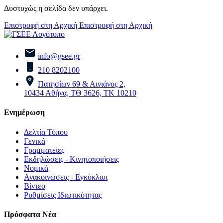
Δυστυχώς η σελίδα δεν υπάρχει.
Επιστροφή στη Αρχική
Επιστροφή στη Αρχική
info@gsee.gr
210 8202100
Πατησίων 69 & Αινιάνος 2,
10434 Αθήνα, ΤΘ 3626, ΤΚ 10210
Ενημέρωση
Δελτία Τύπου
Γενικά
Γραμματείες
Εκδηλώσεις - Κινητοποιήσεις
Νομικά
Ανακοινώσεις - Εγκύκλιοι
Βίντεο
Ρυθμίσεις Ιδιωτικότητας
Πρόσφατα Νέα