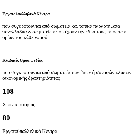
Εργατοϋπαλληλικά Κέντρα
που συγκροτούνται από σωματεία και τοπικά παραρτήματα
πανελλαδικών σωματείων που έχουν την έδρα τους εντός των
ορίων του κάθε νομού
Κλαδικές Ομοσπονδίες
που συγκροτούνται από σωματεία των ίδιων ή συναφών κλάδων
οικονομικής δραστηριότητας
108
Χρόνια ιστορίας
80
Εργατοϋπαλληλικά Κέντρα