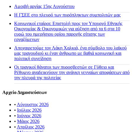
Αμοιβή αργίας 15ης Αυγούστου
H ΓΣΕΕ στο πλευρό των πυρόπληκτων συμπολιτών μας
Κοινωνικοί εταίροι: Επιστολή προς τον Υπουργό Εθνικής
Οικονομίας & Οικονομικών για αύξηση από τα 6 στα 10
ευρώ του ημερήσιου ορίου παροχής σίτισης των
εργαζόμενων
Αποχαιρετούμε τον Λάκη Χαλκιά, ένα σύμβολο του λαϊκού
μας τραγουδιού κι έναν άνθρωπο με βαθιά κοινωνική και
πολιτική συνείδηση
Οι τραγικοί θάνατοι των πυροσβεστών σε Γύθειο και
Ρέθυμνο αναδεικνύουν την ανάγκη γενναίων αποφάσεων από
την πλευρά της πολιτείας
Αρχείο Δημοσιεύσεων
•
Αύγουστος 2026
•
Ιούλιος 2026
•
Ιούνιος 2026
•
Μάιος 2026
•
Απρίλιος 2026