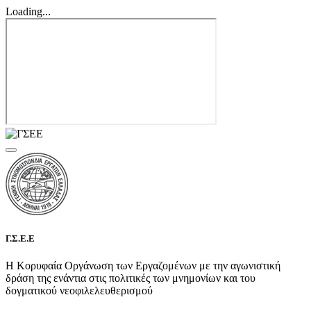
Loading...
Γ.Σ.Ε.Ε
Η Κορυφαία Οργάνωση των Εργαζομένων με την αγωνιστική
δράση της ενάντια στις πολιτικές των μνημονίων και του
δογματικού νεοφιλελευθερισμού