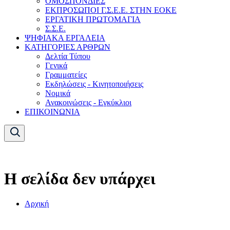
ΟΜΟΣΠΟΝΔΙΕΣ
ΕΚΠΡΟΣΩΠΟΙ Γ.Σ.Ε.Ε. ΣΤΗΝ ΕΟΚΕ
ΕΡΓΑΤΙΚΗ ΠΡΩΤΟΜΑΓΙΑ
Σ.Σ.Ε.
ΨΗΦΙΑΚΑ ΕΡΓΑΛΕΙΑ
ΚΑΤΗΓΟΡΙΕΣ ΑΡΘΡΩΝ
Δελτία Τύπου
Γενικά
Γραμματείες
Εκδηλώσεις - Κινητοποιήσεις
Νομικά
Ανακοινώσεις - Εγκύκλιοι
ΕΠΙΚΟΙΝΩΝΙΑ
Η σελίδα δεν υπάρχει
Αρχική