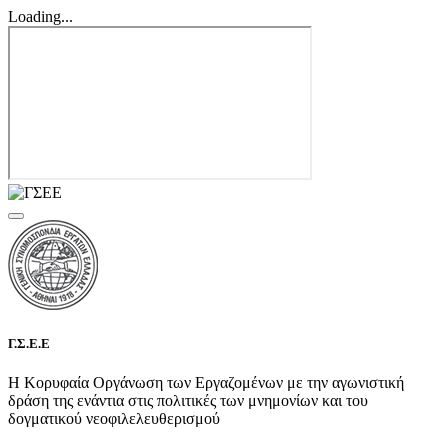
Loading...
Γ.Σ.Ε.Ε
Η Κορυφαία Οργάνωση των Εργαζομένων με την αγωνιστική
δράση της ενάντια στις πολιτικές των μνημονίων και του
δογματικού νεοφιλελευθερισμού