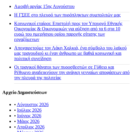
Αμοιβή αργίας 15ης Αυγούστου
H ΓΣΕΕ στο πλευρό των πυρόπληκτων συμπολιτών μας
Κοινωνικοί εταίροι: Επιστολή προς τον Υπουργό Εθνικής
Οικονομίας & Οικονομικών για αύξηση από τα 6 στα 10
ευρώ του ημερήσιου ορίου παροχής σίτισης των
εργαζόμενων
Αποχαιρετούμε τον Λάκη Χαλκιά, ένα σύμβολο του λαϊκού
μας τραγουδιού κι έναν άνθρωπο με βαθιά κοινωνική και
πολιτική συνείδηση
Οι τραγικοί θάνατοι των πυροσβεστών σε Γύθειο και
Ρέθυμνο αναδεικνύουν την ανάγκη γενναίων αποφάσεων από
την πλευρά της πολιτείας
Αρχείο Δημοσιεύσεων
•
Αύγουστος 2026
•
Ιούλιος 2026
•
Ιούνιος 2026
•
Μάιος 2026
•
Απρίλιος 2026