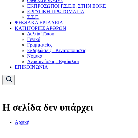
ΟΜΟΣΠΟΝΔΙΕΣ
ΕΚΠΡΟΣΩΠΟΙ Γ.Σ.Ε.Ε. ΣΤΗΝ ΕΟΚΕ
ΕΡΓΑΤΙΚΗ ΠΡΩΤΟΜΑΓΙΑ
Σ.Σ.Ε.
ΨΗΦΙΑΚΑ ΕΡΓΑΛΕΙΑ
ΚΑΤΗΓΟΡΙΕΣ ΑΡΘΡΩΝ
Δελτία Τύπου
Γενικά
Γραμματείες
Εκδηλώσεις - Κινητοποιήσεις
Νομικά
Ανακοινώσεις - Εγκύκλιοι
ΕΠΙΚΟΙΝΩΝΙΑ
Η σελίδα δεν υπάρχει
Αρχική