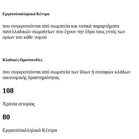
Εργατοϋπαλληλικά Κέντρα
που συγκροτούνται από σωματεία και τοπικά παραρτήματα
πανελλαδικών σωματείων που έχουν την έδρα τους εντός των
ορίων του κάθε νομού
Κλαδικές Ομοσπονδίες
που συγκροτούνται από σωματεία των ίδιων ή συναφών κλάδων
οικονομικής δραστηριότητας
108
Χρόνια ιστορίας
80
Εργατοϋπαλληλικά Κέντρα