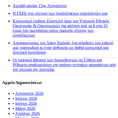
Αμοιβή αργίας 15ης Αυγούστου
H ΓΣΕΕ στο πλευρό των πυρόπληκτων συμπολιτών μας
Κοινωνικοί εταίροι: Επιστολή προς τον Υπουργό Εθνικής
Οικονομίας & Οικονομικών για αύξηση από τα 6 στα 10
ευρώ του ημερήσιου ορίου παροχής σίτισης των
εργαζόμενων
Αποχαιρετούμε τον Λάκη Χαλκιά, ένα σύμβολο του λαϊκού
μας τραγουδιού κι έναν άνθρωπο με βαθιά κοινωνική και
πολιτική συνείδηση
Οι τραγικοί θάνατοι των πυροσβεστών σε Γύθειο και
Ρέθυμνο αναδεικνύουν την ανάγκη γενναίων αποφάσεων από
την πλευρά της πολιτείας
Αρχείο Δημοσιεύσεων
•
Αύγουστος 2026
•
Ιούλιος 2026
•
Ιούνιος 2026
•
Μάιος 2026
•
Απρίλιος 2026