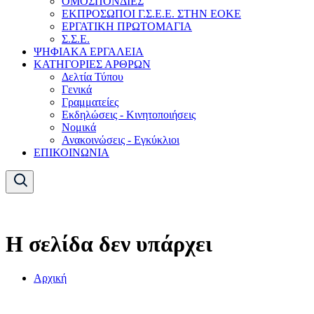
ΟΜΟΣΠΟΝΔΙΕΣ
ΕΚΠΡΟΣΩΠΟΙ Γ.Σ.Ε.Ε. ΣΤΗΝ ΕΟΚΕ
ΕΡΓΑΤΙΚΗ ΠΡΩΤΟΜΑΓΙΑ
Σ.Σ.Ε.
ΨΗΦΙΑΚΑ ΕΡΓΑΛΕΙΑ
ΚΑΤΗΓΟΡΙΕΣ ΑΡΘΡΩΝ
Δελτία Τύπου
Γενικά
Γραμματείες
Εκδηλώσεις - Κινητοποιήσεις
Νομικά
Ανακοινώσεις - Εγκύκλιοι
ΕΠΙΚΟΙΝΩΝΙΑ
Η σελίδα δεν υπάρχει
Αρχική