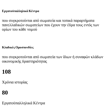
Εργατοϋπαλληλικά Κέντρα
που συγκροτούνται από σωματεία και τοπικά παραρτήματα
πανελλαδικών σωματείων που έχουν την έδρα τους εντός των
ορίων του κάθε νομού
Κλαδικές Ομοσπονδίες
που συγκροτούνται από σωματεία των ίδιων ή συναφών κλάδων
οικονομικής δραστηριότητας
108
Χρόνια ιστορίας
80
Εργατοϋπαλληλικά Κέντρα