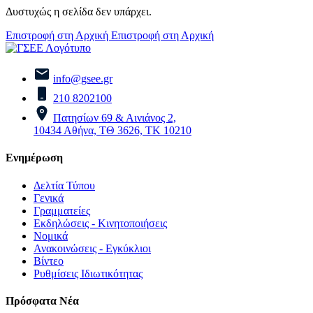
Δυστυχώς η σελίδα δεν υπάρχει.
Επιστροφή στη Αρχική
Επιστροφή στη Αρχική
info@gsee.gr
210 8202100
Πατησίων 69 & Αινιάνος 2,
10434 Αθήνα, ΤΘ 3626, ΤΚ 10210
Ενημέρωση
Δελτία Τύπου
Γενικά
Γραμματείες
Εκδηλώσεις - Κινητοποιήσεις
Νομικά
Ανακοινώσεις - Εγκύκλιοι
Βίντεο
Ρυθμίσεις Ιδιωτικότητας
Πρόσφατα Νέα