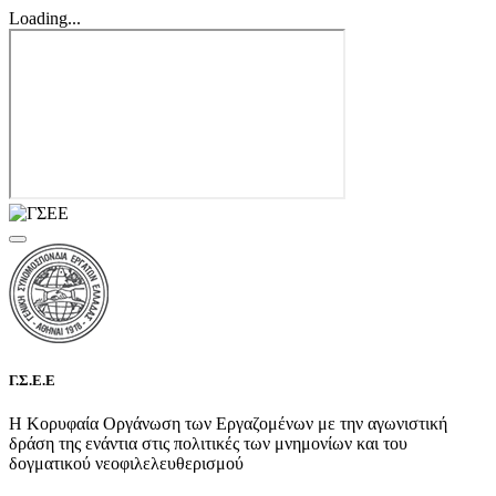
Loading...
Γ.Σ.Ε.Ε
Η Κορυφαία Οργάνωση των Εργαζομένων με την αγωνιστική
δράση της ενάντια στις πολιτικές των μνημονίων και του
δογματικού νεοφιλελευθερισμού