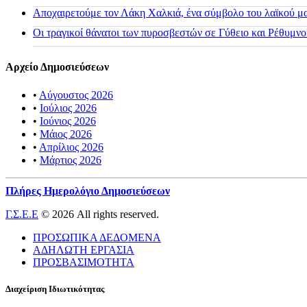
Αποχαιρετούμε τον Λάκη Χαλκιά, ένα σύμβολο του λαϊκού μας
Οι τραγικοί θάνατοι των πυροσβεστών σε Γύθειο και Ρέθυμνο
Αρχείο Δημοσιεύσεων
•
Αύγουστος 2026
•
Ιούλιος 2026
•
Ιούνιος 2026
•
Μάιος 2026
•
Απρίλιος 2026
•
Μάρτιος 2026
Πλήρες Ημερολόγιο Δημοσιεύσεων
Γ.Σ.Ε.Ε
© 2026 All rights reserved.
ΠΡΟΣΩΠΙΚΑ ΔΕΔΟΜΕΝΑ
ΑΔΗΛΩΤΗ ΕΡΓΑΣΙΑ
ΠΡΟΣΒΑΣΙΜΟΤΗΤΑ
Διαχείριση Ιδιωτικότητας