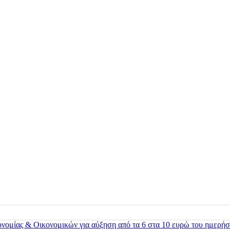
ονομίας & Οικονομικών για αύξηση από τα 6 στα 10 ευρώ του ημερήσ