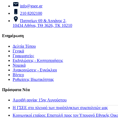
info@gsee.gr
210 8202100
Πατησίων 69 & Αινιάνος 2,
10434 Αθήνα, ΤΘ 3626, ΤΚ 10210
Ενημέρωση
Δελτία Τύπου
Γενικά
Γραμματείες
Εκδηλώσεις - Κινητοποιήσεις
Νομικά
Ανακοινώσεις - Εγκύκλιοι
Βίντεο
Ρυθμίσεις Ιδιωτικότητας
Πρόσφατα Νέα
Αμοιβή αργίας 15ης Αυγούστου
H ΓΣΕΕ στο πλευρό των πυρόπληκτων συμπολιτών μας
Κοινωνικοί εταίροι: Επιστολή προς τον Υπουργό Εθνικής Οικ