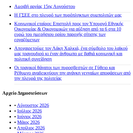
Αμοιβή αργίας 15ης Αυγούστου
H ΓΣΕΕ στο πλευρό των πυρόπληκτων συμπολιτών μας
Κοινωνικοί εταίροι: Επιστολή προς τον Υπουργό Εθνικής
Οικονομίας & Οικονομικών για αύξηση από τα 6 στα 10
ευρώ του ημερήσιου ορίου παροχής σίτισης των
εργαζόμενων
Αποχαιρετούμε τον Λάκη Χαλκιά, ένα σύμβολο του λαϊκού
μας τραγουδιού κι έναν άνθρωπο με βαθιά κοινωνική και
πολιτική συνείδηση
Οι τραγικοί θάνατοι των πυροσβεστών σε Γύθειο και
Ρέθυμνο αναδεικνύουν την ανάγκη γενναίων αποφάσεων από
την πλευρά της πολιτείας
Αρχείο Δημοσιεύσεων
•
Αύγουστος 2026
•
Ιούλιος 2026
•
Ιούνιος 2026
•
Μάιος 2026
•
Απρίλιος 2026