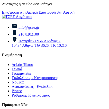
Δυστυχώς η σελίδα δεν υπάρχει.
Επιστροφή στη Αρχική
Επιστροφή στη Αρχική
info@gsee.gr
210 8202100
Πατησίων 69 & Αινιάνος 2,
10434 Αθήνα, ΤΘ 3626, ΤΚ 10210
Ενημέρωση
Δελτία Τύπου
Γενικά
Γραμματείες
Εκδηλώσεις - Κινητοποιήσεις
Νομικά
Ανακοινώσεις - Εγκύκλιοι
Βίντεο
Ρυθμίσεις Ιδιωτικότητας
Πρόσφατα Νέα