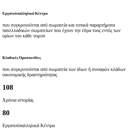
Εργατοϋπαλληλικά Κέντρα
που συγκροτούνται από σωματεία και τοπικά παραρτήματα
πανελλαδικών σωματείων που έχουν την έδρα τους εντός των
ορίων του κάθε νομού
Κλαδικές Ομοσπονδίες
που συγκροτούνται από σωματεία των ίδιων ή συναφών κλάδων
οικονομικής δραστηριότητας
108
Χρόνια ιστορίας
80
Εργατοϋπαλληλικά Κέντρα