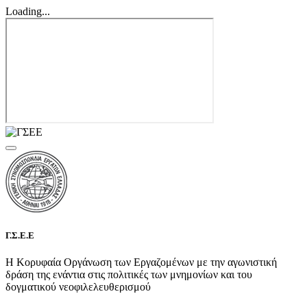
Loading...
Γ.Σ.Ε.Ε
Η Κορυφαία Οργάνωση των Εργαζομένων με την αγωνιστική
δράση της ενάντια στις πολιτικές των μνημονίων και του
δογματικού νεοφιλελευθερισμού