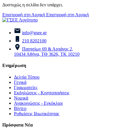
Δυστυχώς η σελίδα δεν υπάρχει.
Επιστροφή στη Αρχική
Επιστροφή στη Αρχική
info@gsee.gr
210 8202100
Πατησίων 69 & Αινιάνος 2,
10434 Αθήνα, ΤΘ 3626, ΤΚ 10210
Ενημέρωση
Δελτία Τύπου
Γενικά
Γραμματείες
Εκδηλώσεις - Κινητοποιήσεις
Νομικά
Ανακοινώσεις - Εγκύκλιοι
Βίντεο
Ρυθμίσεις Ιδιωτικότητας
Πρόσφατα Νέα