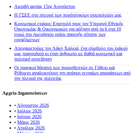
Αμοιβή αργίας 15ης Αυγούστου
H ΓΣΕΕ στο πλευρό των πυρόπληκτων συμπολιτών μας
Κοινωνικοί εταίροι: Επιστολή προς τον Υπουργό Εθνικής
Οικονομίας & Οικονομικών για αύξηση από τα 6 στα 10
ευρώ του ημερήσιου ορίου παροχής σίτισης των
εργαζόμενων
Αποχαιρετούμε τον Λάκη Χαλκιά, ένα σύμβολο του λαϊκού
μας τραγουδιού κι έναν άνθρωπο με βαθιά κοινωνική και
πολιτική συνείδηση
Οι τραγικοί θάνατοι των πυροσβεστών σε Γύθειο και
Ρέθυμνο αναδεικνύουν την ανάγκη γενναίων αποφάσεων από
την πλευρά της πολιτείας
Αρχείο Δημοσιεύσεων
•
Αύγουστος 2026
•
Ιούλιος 2026
•
Ιούνιος 2026
•
Μάιος 2026
•
Απρίλιος 2026