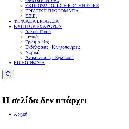
ΟΜΟΣΠΟΝΔΙΕΣ
ΕΚΠΡΟΣΩΠΟΙ Γ.Σ.Ε.Ε. ΣΤΗΝ ΕΟΚΕ
ΕΡΓΑΤΙΚΗ ΠΡΩΤΟΜΑΓΙΑ
Σ.Σ.Ε.
ΨΗΦΙΑΚΑ ΕΡΓΑΛΕΙΑ
ΚΑΤΗΓΟΡΙΕΣ ΑΡΘΡΩΝ
Δελτία Τύπου
Γενικά
Γραμματείες
Εκδηλώσεις - Κινητοποιήσεις
Νομικά
Ανακοινώσεις - Εγκύκλιοι
ΕΠΙΚΟΙΝΩΝΙΑ
Η σελίδα δεν υπάρχει
Αρχική