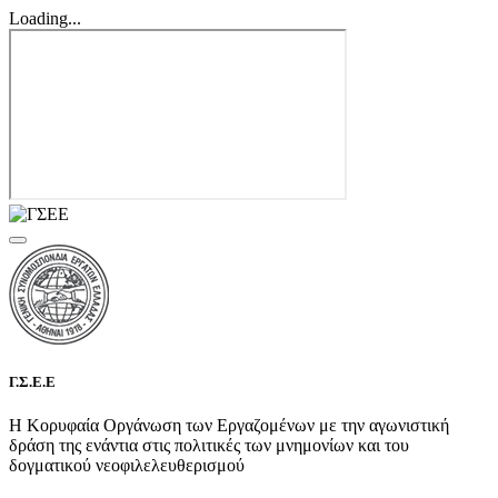
Loading...
Γ.Σ.Ε.Ε
Η Κορυφαία Οργάνωση των Εργαζομένων με την αγωνιστική
δράση της ενάντια στις πολιτικές των μνημονίων και του
δογματικού νεοφιλελευθερισμού