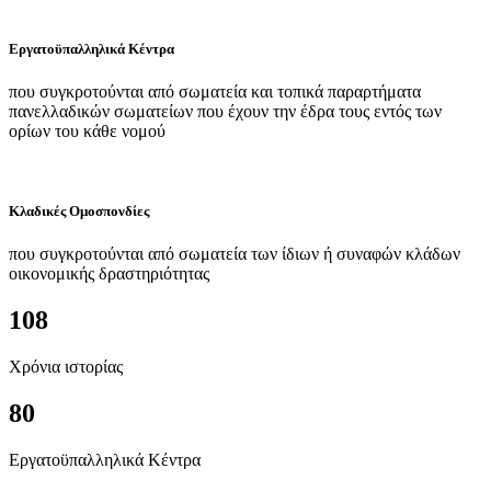
Εργατοϋπαλληλικά Κέντρα
που συγκροτούνται από σωματεία και τοπικά παραρτήματα
πανελλαδικών σωματείων που έχουν την έδρα τους εντός των
ορίων του κάθε νομού
Κλαδικές Ομοσπονδίες
που συγκροτούνται από σωματεία των ίδιων ή συναφών κλάδων
οικονομικής δραστηριότητας
108
Χρόνια ιστορίας
80
Εργατοϋπαλληλικά Κέντρα