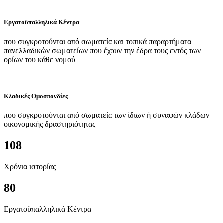
Εργατοϋπαλληλικά Κέντρα
που συγκροτούνται από σωματεία και τοπικά παραρτήματα
πανελλαδικών σωματείων που έχουν την έδρα τους εντός των
ορίων του κάθε νομού
Κλαδικές Ομοσπονδίες
που συγκροτούνται από σωματεία των ίδιων ή συναφών κλάδων
οικονομικής δραστηριότητας
108
Χρόνια ιστορίας
80
Εργατοϋπαλληλικά Κέντρα