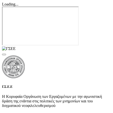
Loading...
Γ.Σ.Ε.Ε
Η Κορυφαία Οργάνωση των Εργαζομένων με την αγωνιστική
δράση της ενάντια στις πολιτικές των μνημονίων και του
δογματικού νεοφιλελευθερισμού