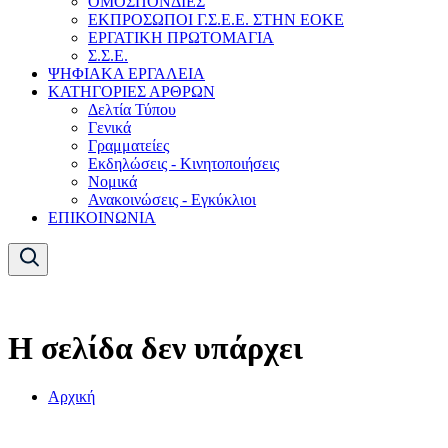
ΟΜΟΣΠΟΝΔΙΕΣ
ΕΚΠΡΟΣΩΠΟΙ Γ.Σ.Ε.Ε. ΣΤΗΝ ΕΟΚΕ
ΕΡΓΑΤΙΚΗ ΠΡΩΤΟΜΑΓΙΑ
Σ.Σ.Ε.
ΨΗΦΙΑΚΑ ΕΡΓΑΛΕΙΑ
ΚΑΤΗΓΟΡΙΕΣ ΑΡΘΡΩΝ
Δελτία Τύπου
Γενικά
Γραμματείες
Εκδηλώσεις - Κινητοποιήσεις
Νομικά
Ανακοινώσεις - Εγκύκλιοι
ΕΠΙΚΟΙΝΩΝΙΑ
Η σελίδα δεν υπάρχει
Αρχική