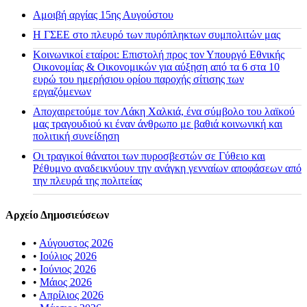
Αμοιβή αργίας 15ης Αυγούστου
H ΓΣΕΕ στο πλευρό των πυρόπληκτων συμπολιτών μας
Κοινωνικοί εταίροι: Επιστολή προς τον Υπουργό Εθνικής
Οικονομίας & Οικονομικών για αύξηση από τα 6 στα 10
ευρώ του ημερήσιου ορίου παροχής σίτισης των
εργαζόμενων
Αποχαιρετούμε τον Λάκη Χαλκιά, ένα σύμβολο του λαϊκού
μας τραγουδιού κι έναν άνθρωπο με βαθιά κοινωνική και
πολιτική συνείδηση
Οι τραγικοί θάνατοι των πυροσβεστών σε Γύθειο και
Ρέθυμνο αναδεικνύουν την ανάγκη γενναίων αποφάσεων από
την πλευρά της πολιτείας
Αρχείο Δημοσιεύσεων
•
Αύγουστος 2026
•
Ιούλιος 2026
•
Ιούνιος 2026
•
Μάιος 2026
•
Απρίλιος 2026