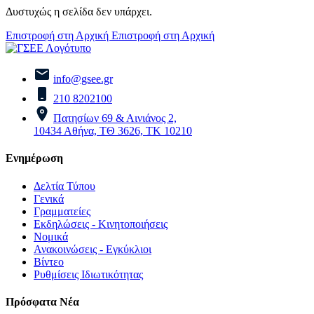
Δυστυχώς η σελίδα δεν υπάρχει.
Επιστροφή στη Αρχική
Επιστροφή στη Αρχική
info@gsee.gr
210 8202100
Πατησίων 69 & Αινιάνος 2,
10434 Αθήνα, ΤΘ 3626, ΤΚ 10210
Ενημέρωση
Δελτία Τύπου
Γενικά
Γραμματείες
Εκδηλώσεις - Κινητοποιήσεις
Νομικά
Ανακοινώσεις - Εγκύκλιοι
Βίντεο
Ρυθμίσεις Ιδιωτικότητας
Πρόσφατα Νέα