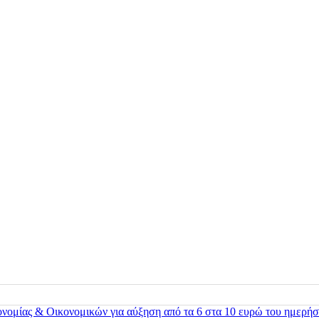
ονομίας & Οικονομικών για αύξηση από τα 6 στα 10 ευρώ του ημερήσ