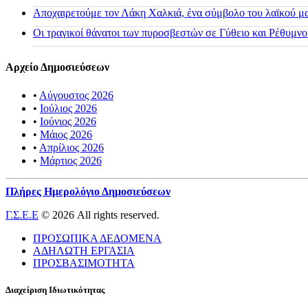
Αποχαιρετούμε τον Λάκη Χαλκιά, ένα σύμβολο του λαϊκού μας
Οι τραγικοί θάνατοι των πυροσβεστών σε Γύθειο και Ρέθυμνο
Αρχείο Δημοσιεύσεων
•
Αύγουστος 2026
•
Ιούλιος 2026
•
Ιούνιος 2026
•
Μάιος 2026
•
Απρίλιος 2026
•
Μάρτιος 2026
Πλήρες Ημερολόγιο Δημοσιεύσεων
Γ.Σ.Ε.Ε
© 2026 All rights reserved.
ΠΡΟΣΩΠΙΚΑ ΔΕΔΟΜΕΝΑ
ΑΔΗΛΩΤΗ ΕΡΓΑΣΙΑ
ΠΡΟΣΒΑΣΙΜΟΤΗΤΑ
Διαχείριση Ιδιωτικότητας