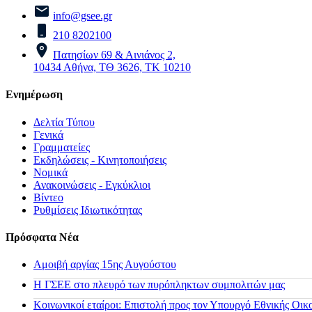
info@gsee.gr
210 8202100
Πατησίων 69 & Αινιάνος 2,
10434 Αθήνα, ΤΘ 3626, ΤΚ 10210
Ενημέρωση
Δελτία Τύπου
Γενικά
Γραμματείες
Εκδηλώσεις - Κινητοποιήσεις
Νομικά
Ανακοινώσεις - Εγκύκλιοι
Βίντεο
Ρυθμίσεις Ιδιωτικότητας
Πρόσφατα Νέα
Αμοιβή αργίας 15ης Αυγούστου
H ΓΣΕΕ στο πλευρό των πυρόπληκτων συμπολιτών μας
Κοινωνικοί εταίροι: Επιστολή προς τον Υπουργό Εθνικής Οικ