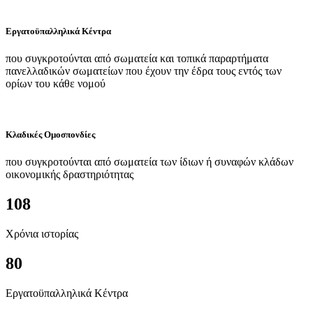
Εργατοϋπαλληλικά Κέντρα
που συγκροτούνται από σωματεία και τοπικά παραρτήματα
πανελλαδικών σωματείων που έχουν την έδρα τους εντός των
ορίων του κάθε νομού
Κλαδικές Ομοσπονδίες
που συγκροτούνται από σωματεία των ίδιων ή συναφών κλάδων
οικονομικής δραστηριότητας
108
Χρόνια ιστορίας
80
Εργατοϋπαλληλικά Κέντρα