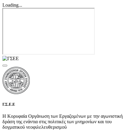
Loading...
Γ.Σ.Ε.Ε
Η Κορυφαία Οργάνωση των Εργαζομένων με την αγωνιστική
δράση της ενάντια στις πολιτικές των μνημονίων και του
δογματικού νεοφιλελευθερισμού