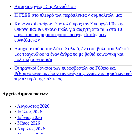
Αμοιβή αργίας 15ης Αυγούστου
H ΓΣΕΕ στο πλευρό των πυρόπληκτων συμπολιτών μας
Κοινωνικοί εταίροι: Επιστολή προς τον Υπουργό Εθνικής
Οικονομίας & Οικονομικών για αύξηση από τα 6 στα 10
ευρώ του ημερήσιου ορίου παροχής σίτισης των
εργαζόμενων
Αποχαιρετούμε τον Λάκη Χαλκιά, ένα σύμβολο του λαϊκού
μας τραγουδιού κι έναν άνθρωπο με βαθιά κοινωνική και
πολιτική συνείδηση
Οι τραγικοί θάνατοι των πυροσβεστών σε Γύθειο και
Ρέθυμνο αναδεικνύουν την ανάγκη γενναίων αποφάσεων από
την πλευρά της πολιτείας
Αρχείο Δημοσιεύσεων
•
Αύγουστος 2026
•
Ιούλιος 2026
•
Ιούνιος 2026
•
Μάιος 2026
•
Απρίλιος 2026