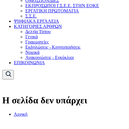
ΟΜΟΣΠΟΝΔΙΕΣ
ΕΚΠΡΟΣΩΠΟΙ Γ.Σ.Ε.Ε. ΣΤΗΝ ΕΟΚΕ
ΕΡΓΑΤΙΚΗ ΠΡΩΤΟΜΑΓΙΑ
Σ.Σ.Ε.
ΨΗΦΙΑΚΑ ΕΡΓΑΛΕΙΑ
ΚΑΤΗΓΟΡΙΕΣ ΑΡΘΡΩΝ
Δελτία Τύπου
Γενικά
Γραμματείες
Εκδηλώσεις - Κινητοποιήσεις
Νομικά
Ανακοινώσεις - Εγκύκλιοι
ΕΠΙΚΟΙΝΩΝΙΑ
Η σελίδα δεν υπάρχει
Αρχική