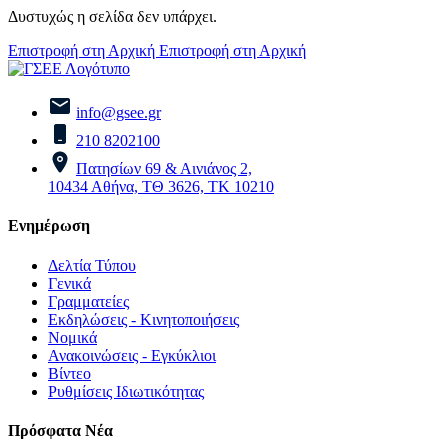
Δυστυχώς η σελίδα δεν υπάρχει.
Επιστροφή στη Αρχική
Επιστροφή στη Αρχική
info@gsee.gr
210 8202100
Πατησίων 69 & Αινιάνος 2,
10434 Αθήνα, ΤΘ 3626, ΤΚ 10210
Ενημέρωση
Δελτία Τύπου
Γενικά
Γραμματείες
Εκδηλώσεις - Κινητοποιήσεις
Νομικά
Ανακοινώσεις - Εγκύκλιοι
Βίντεο
Ρυθμίσεις Ιδιωτικότητας
Πρόσφατα Νέα