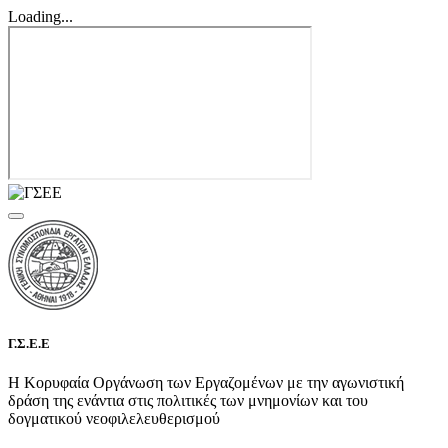
Loading...
Γ.Σ.Ε.Ε
Η Κορυφαία Οργάνωση των Εργαζομένων με την αγωνιστική
δράση της ενάντια στις πολιτικές των μνημονίων και του
δογματικού νεοφιλελευθερισμού