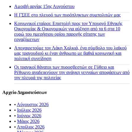
Αμοιβή αργίας 15ης Αυγούστου
H ΓΣΕΕ στο πλευρό των πυρόπληκτων συμπολιτών μας
Κοινωνικοί εταίροι: Επιστολή προς τον Υπουργό Εθνικής
Οικονομίας & Οικονομικών για αύξηση από τα 6 στα 10
ευρώ του ημερήσιου ορίου παροχής σίτισης των
εργαζόμενων
Αποχαιρετούμε τον Λάκη Χαλκιά, ένα σύμβολο του λαϊκού
μας τραγουδιού κι έναν άνθρωπο με βαθιά κοινωνική και
πολιτική συνείδηση
Οι τραγικοί θάνατοι των πυροσβεστών σε Γύθειο και
Ρέθυμνο αναδεικνύουν την ανάγκη γενναίων αποφάσεων από
την πλευρά της πολιτείας
Αρχείο Δημοσιεύσεων
•
Αύγουστος 2026
•
Ιούλιος 2026
•
Ιούνιος 2026
•
Μάιος 2026
•
Απρίλιος 2026