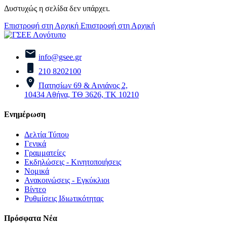
Δυστυχώς η σελίδα δεν υπάρχει.
Επιστροφή στη Αρχική
Επιστροφή στη Αρχική
info@gsee.gr
210 8202100
Πατησίων 69 & Αινιάνος 2,
10434 Αθήνα, ΤΘ 3626, ΤΚ 10210
Ενημέρωση
Δελτία Τύπου
Γενικά
Γραμματείες
Εκδηλώσεις - Κινητοποιήσεις
Νομικά
Ανακοινώσεις - Εγκύκλιοι
Βίντεο
Ρυθμίσεις Ιδιωτικότητας
Πρόσφατα Νέα