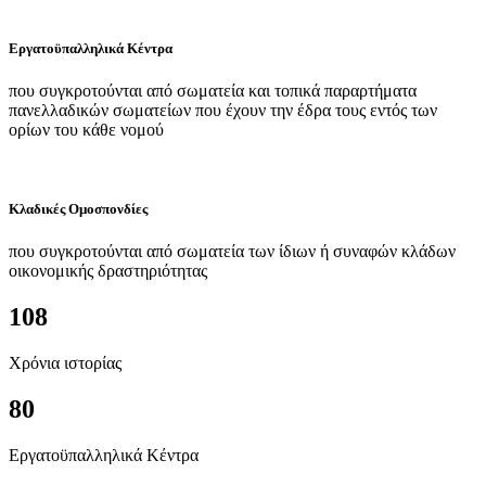
Εργατοϋπαλληλικά Κέντρα
που συγκροτούνται από σωματεία και τοπικά παραρτήματα
πανελλαδικών σωματείων που έχουν την έδρα τους εντός των
ορίων του κάθε νομού
Κλαδικές Ομοσπονδίες
που συγκροτούνται από σωματεία των ίδιων ή συναφών κλάδων
οικονομικής δραστηριότητας
108
Χρόνια ιστορίας
80
Εργατοϋπαλληλικά Κέντρα