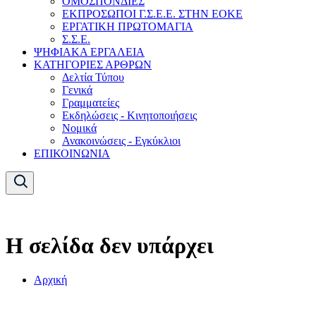
ΟΜΟΣΠΟΝΔΙΕΣ
ΕΚΠΡΟΣΩΠΟΙ Γ.Σ.Ε.Ε. ΣΤΗΝ ΕΟΚΕ
ΕΡΓΑΤΙΚΗ ΠΡΩΤΟΜΑΓΙΑ
Σ.Σ.Ε.
ΨΗΦΙΑΚΑ ΕΡΓΑΛΕΙΑ
ΚΑΤΗΓΟΡΙΕΣ ΑΡΘΡΩΝ
Δελτία Τύπου
Γενικά
Γραμματείες
Εκδηλώσεις - Κινητοποιήσεις
Νομικά
Ανακοινώσεις - Εγκύκλιοι
ΕΠΙΚΟΙΝΩΝΙΑ
Η σελίδα δεν υπάρχει
Αρχική