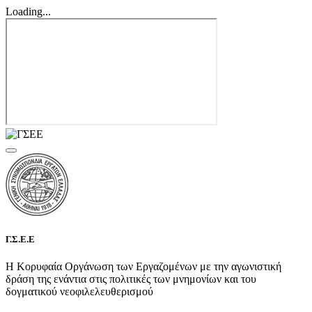
Loading...
Γ.Σ.Ε.Ε
Η Κορυφαία Οργάνωση των Εργαζομένων με την αγωνιστική
δράση της ενάντια στις πολιτικές των μνημονίων και του
δογματικού νεοφιλελευθερισμού