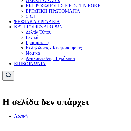
ΟΜΟΣΠΟΝΔΙΕΣ
ΕΚΠΡΟΣΩΠΟΙ Γ.Σ.Ε.Ε. ΣΤΗΝ ΕΟΚΕ
ΕΡΓΑΤΙΚΗ ΠΡΩΤΟΜΑΓΙΑ
Σ.Σ.Ε.
ΨΗΦΙΑΚΑ ΕΡΓΑΛΕΙΑ
ΚΑΤΗΓΟΡΙΕΣ ΑΡΘΡΩΝ
Δελτία Τύπου
Γενικά
Γραμματείες
Εκδηλώσεις - Κινητοποιήσεις
Νομικά
Ανακοινώσεις - Εγκύκλιοι
ΕΠΙΚΟΙΝΩΝΙΑ
Η σελίδα δεν υπάρχει
Αρχική