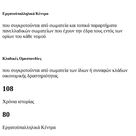
Εργατοϋπαλληλικά Κέντρα
που συγκροτούνται από σωματεία και τοπικά παραρτήματα
πανελλαδικών σωματείων που έχουν την έδρα τους εντός των
ορίων του κάθε νομού
Κλαδικές Ομοσπονδίες
που συγκροτούνται από σωματεία των ίδιων ή συναφών κλάδων
οικονομικής δραστηριότητας
108
Χρόνια ιστορίας
80
Εργατοϋπαλληλικά Κέντρα