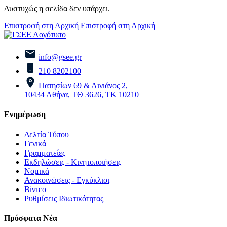
Δυστυχώς η σελίδα δεν υπάρχει.
Επιστροφή στη Αρχική
Επιστροφή στη Αρχική
info@gsee.gr
210 8202100
Πατησίων 69 & Αινιάνος 2,
10434 Αθήνα, ΤΘ 3626, ΤΚ 10210
Ενημέρωση
Δελτία Τύπου
Γενικά
Γραμματείες
Εκδηλώσεις - Κινητοποιήσεις
Νομικά
Ανακοινώσεις - Εγκύκλιοι
Βίντεο
Ρυθμίσεις Ιδιωτικότητας
Πρόσφατα Νέα