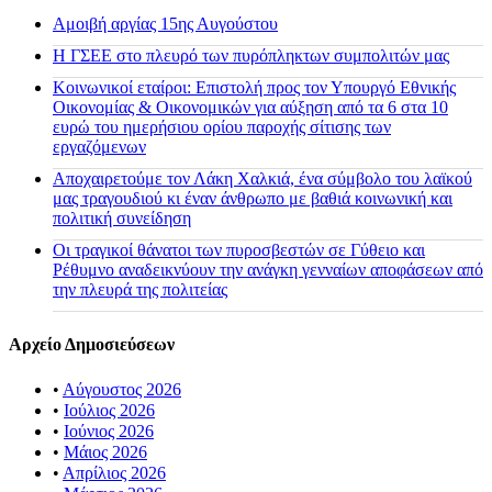
Αμοιβή αργίας 15ης Αυγούστου
H ΓΣΕΕ στο πλευρό των πυρόπληκτων συμπολιτών μας
Κοινωνικοί εταίροι: Επιστολή προς τον Υπουργό Εθνικής
Οικονομίας & Οικονομικών για αύξηση από τα 6 στα 10
ευρώ του ημερήσιου ορίου παροχής σίτισης των
εργαζόμενων
Αποχαιρετούμε τον Λάκη Χαλκιά, ένα σύμβολο του λαϊκού
μας τραγουδιού κι έναν άνθρωπο με βαθιά κοινωνική και
πολιτική συνείδηση
Οι τραγικοί θάνατοι των πυροσβεστών σε Γύθειο και
Ρέθυμνο αναδεικνύουν την ανάγκη γενναίων αποφάσεων από
την πλευρά της πολιτείας
Αρχείο Δημοσιεύσεων
•
Αύγουστος 2026
•
Ιούλιος 2026
•
Ιούνιος 2026
•
Μάιος 2026
•
Απρίλιος 2026