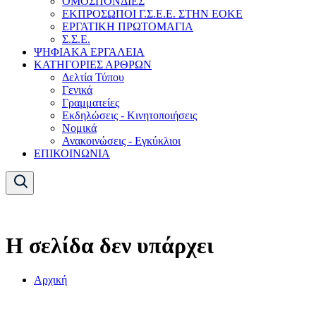
ΟΜΟΣΠΟΝΔΙΕΣ
ΕΚΠΡΟΣΩΠΟΙ Γ.Σ.Ε.Ε. ΣΤΗΝ ΕΟΚΕ
ΕΡΓΑΤΙΚΗ ΠΡΩΤΟΜΑΓΙΑ
Σ.Σ.Ε.
ΨΗΦΙΑΚΑ ΕΡΓΑΛΕΙΑ
ΚΑΤΗΓΟΡΙΕΣ ΑΡΘΡΩΝ
Δελτία Τύπου
Γενικά
Γραμματείες
Εκδηλώσεις - Κινητοποιήσεις
Νομικά
Ανακοινώσεις - Εγκύκλιοι
ΕΠΙΚΟΙΝΩΝΙΑ
Η σελίδα δεν υπάρχει
Αρχική