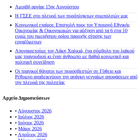
Αμοιβή αργίας 15ης Αυγούστου
H ΓΣΕΕ στο πλευρό των πυρόπληκτων συμπολιτών μας
Κοινωνικοί εταίροι: Επιστολή προς τον Υπουργό Εθνικής
Οικονομίας & Οικονομικών για αύξηση από τα 6 στα 10
ευρώ του ημερήσιου ορίου παροχής σίτισης των
εργαζόμενων
Αποχαιρετούμε τον Λάκη Χαλκιά, ένα σύμβολο του λαϊκού
μας τραγουδιού κι έναν άνθρωπο με βαθιά κοινωνική και
πολιτική συνείδηση
Οι τραγικοί θάνατοι των πυροσβεστών σε Γύθειο και
Ρέθυμνο αναδεικνύουν την ανάγκη γενναίων αποφάσεων από
την πλευρά της πολιτείας
Αρχείο Δημοσιεύσεων
•
Αύγουστος 2026
•
Ιούλιος 2026
•
Ιούνιος 2026
•
Μάιος 2026
•
Απρίλιος 2026