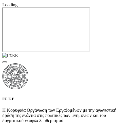
Loading...
Γ.Σ.Ε.Ε
Η Κορυφαία Οργάνωση των Εργαζομένων με την αγωνιστική
δράση της ενάντια στις πολιτικές των μνημονίων και του
δογματικού νεοφιλελευθερισμού