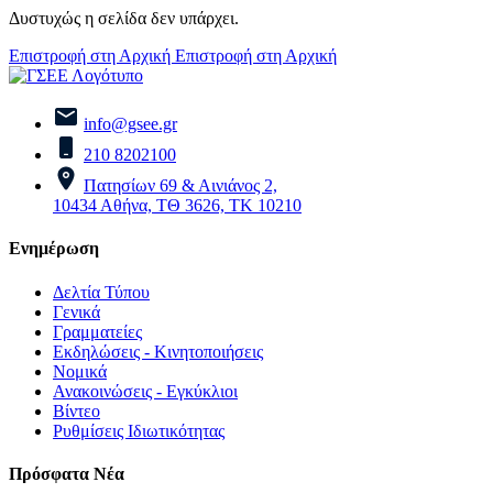
Δυστυχώς η σελίδα δεν υπάρχει.
Επιστροφή στη Αρχική
Επιστροφή στη Αρχική
info@gsee.gr
210 8202100
Πατησίων 69 & Αινιάνος 2,
10434 Αθήνα, ΤΘ 3626, ΤΚ 10210
Ενημέρωση
Δελτία Τύπου
Γενικά
Γραμματείες
Εκδηλώσεις - Κινητοποιήσεις
Νομικά
Ανακοινώσεις - Εγκύκλιοι
Βίντεο
Ρυθμίσεις Ιδιωτικότητας
Πρόσφατα Νέα