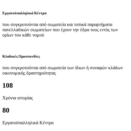
Εργατοϋπαλληλικά Κέντρα
που συγκροτούνται από σωματεία και τοπικά παραρτήματα
πανελλαδικών σωματείων που έχουν την έδρα τους εντός των
ορίων του κάθε νομού
Κλαδικές Ομοσπονδίες
που συγκροτούνται από σωματεία των ίδιων ή συναφών κλάδων
οικονομικής δραστηριότητας
108
Χρόνια ιστορίας
80
Εργατοϋπαλληλικά Κέντρα