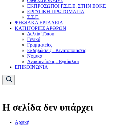
ΟΜΟΣΠΟΝΔΙΕΣ
ΕΚΠΡΟΣΩΠΟΙ Γ.Σ.Ε.Ε. ΣΤΗΝ ΕΟΚΕ
ΕΡΓΑΤΙΚΗ ΠΡΩΤΟΜΑΓΙΑ
Σ.Σ.Ε.
ΨΗΦΙΑΚΑ ΕΡΓΑΛΕΙΑ
ΚΑΤΗΓΟΡΙΕΣ ΑΡΘΡΩΝ
Δελτία Τύπου
Γενικά
Γραμματείες
Εκδηλώσεις - Κινητοποιήσεις
Νομικά
Ανακοινώσεις - Εγκύκλιοι
ΕΠΙΚΟΙΝΩΝΙΑ
Η σελίδα δεν υπάρχει
Αρχική