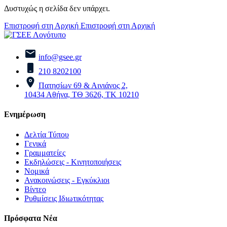
Δυστυχώς η σελίδα δεν υπάρχει.
Επιστροφή στη Αρχική
Επιστροφή στη Αρχική
info@gsee.gr
210 8202100
Πατησίων 69 & Αινιάνος 2,
10434 Αθήνα, ΤΘ 3626, ΤΚ 10210
Ενημέρωση
Δελτία Τύπου
Γενικά
Γραμματείες
Εκδηλώσεις - Κινητοποιήσεις
Νομικά
Ανακοινώσεις - Εγκύκλιοι
Βίντεο
Ρυθμίσεις Ιδιωτικότητας
Πρόσφατα Νέα