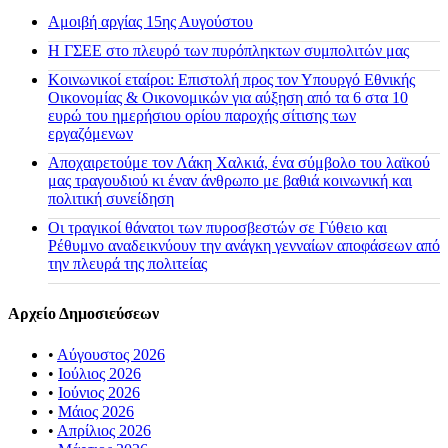
Αμοιβή αργίας 15ης Αυγούστου
H ΓΣΕΕ στο πλευρό των πυρόπληκτων συμπολιτών μας
Κοινωνικοί εταίροι: Επιστολή προς τον Υπουργό Εθνικής
Οικονομίας & Οικονομικών για αύξηση από τα 6 στα 10
ευρώ του ημερήσιου ορίου παροχής σίτισης των
εργαζόμενων
Αποχαιρετούμε τον Λάκη Χαλκιά, ένα σύμβολο του λαϊκού
μας τραγουδιού κι έναν άνθρωπο με βαθιά κοινωνική και
πολιτική συνείδηση
Οι τραγικοί θάνατοι των πυροσβεστών σε Γύθειο και
Ρέθυμνο αναδεικνύουν την ανάγκη γενναίων αποφάσεων από
την πλευρά της πολιτείας
Αρχείο Δημοσιεύσεων
•
Αύγουστος 2026
•
Ιούλιος 2026
•
Ιούνιος 2026
•
Μάιος 2026
•
Απρίλιος 2026