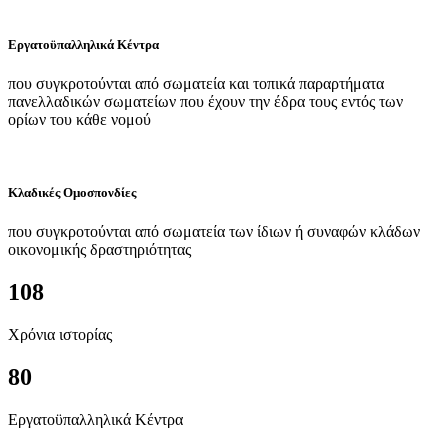
Εργατοϋπαλληλικά Κέντρα
που συγκροτούνται από σωματεία και τοπικά παραρτήματα
πανελλαδικών σωματείων που έχουν την έδρα τους εντός των
ορίων του κάθε νομού
Κλαδικές Ομοσπονδίες
που συγκροτούνται από σωματεία των ίδιων ή συναφών κλάδων
οικονομικής δραστηριότητας
108
Χρόνια ιστορίας
80
Εργατοϋπαλληλικά Κέντρα