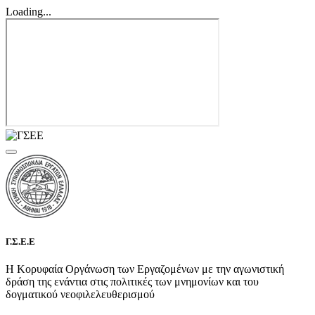
Loading...
Γ.Σ.Ε.Ε
Η Κορυφαία Οργάνωση των Εργαζομένων με την αγωνιστική
δράση της ενάντια στις πολιτικές των μνημονίων και του
δογματικού νεοφιλελευθερισμού