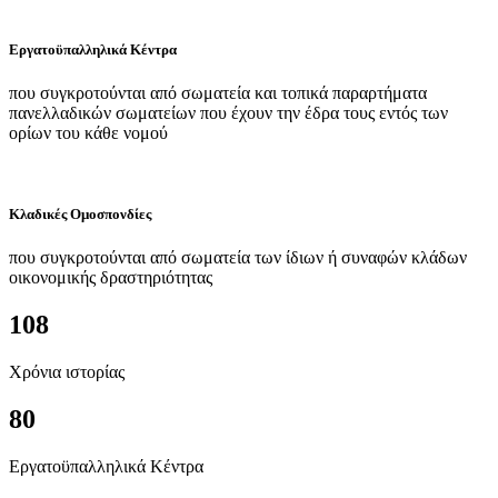
Εργατοϋπαλληλικά Κέντρα
που συγκροτούνται από σωματεία και τοπικά παραρτήματα
πανελλαδικών σωματείων που έχουν την έδρα τους εντός των
ορίων του κάθε νομού
Κλαδικές Ομοσπονδίες
που συγκροτούνται από σωματεία των ίδιων ή συναφών κλάδων
οικονομικής δραστηριότητας
108
Χρόνια ιστορίας
80
Εργατοϋπαλληλικά Κέντρα