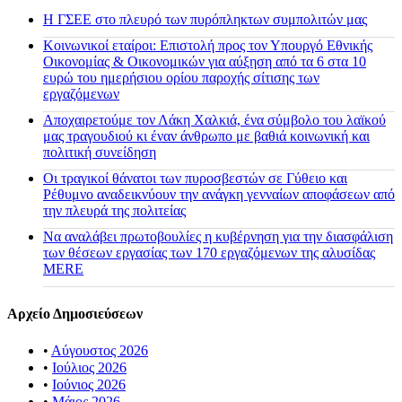
H ΓΣΕΕ στο πλευρό των πυρόπληκτων συμπολιτών μας
Κοινωνικοί εταίροι: Επιστολή προς τον Υπουργό Εθνικής
Οικονομίας & Οικονομικών για αύξηση από τα 6 στα 10
ευρώ του ημερήσιου ορίου παροχής σίτισης των
εργαζόμενων
Αποχαιρετούμε τον Λάκη Χαλκιά, ένα σύμβολο του λαϊκού
μας τραγουδιού κι έναν άνθρωπο με βαθιά κοινωνική και
πολιτική συνείδηση
Οι τραγικοί θάνατοι των πυροσβεστών σε Γύθειο και
Ρέθυμνο αναδεικνύουν την ανάγκη γενναίων αποφάσεων από
την πλευρά της πολιτείας
Να αναλάβει πρωτοβουλίες η κυβέρνηση για την διασφάλιση
των θέσεων εργασίας των 170 εργαζόμενων της αλυσίδας
MERE
Αρχείο Δημοσιεύσεων
•
Αύγουστος 2026
•
Ιούλιος 2026
•
Ιούνιος 2026
•
Μάιος 2026