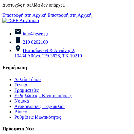
Δυστυχώς η σελίδα δεν υπάρχει.
Επιστροφή στη Αρχική
Επιστροφή στη Αρχική
info@gsee.gr
210 8202100
Πατησίων 69 & Αινιάνος 2,
10434 Αθήνα, ΤΘ 3626, ΤΚ 10210
Ενημέρωση
Δελτία Τύπου
Γενικά
Γραμματείες
Εκδηλώσεις - Κινητοποιήσεις
Νομικά
Ανακοινώσεις - Εγκύκλιοι
Βίντεο
Ρυθμίσεις Ιδιωτικότητας
Πρόσφατα Νέα