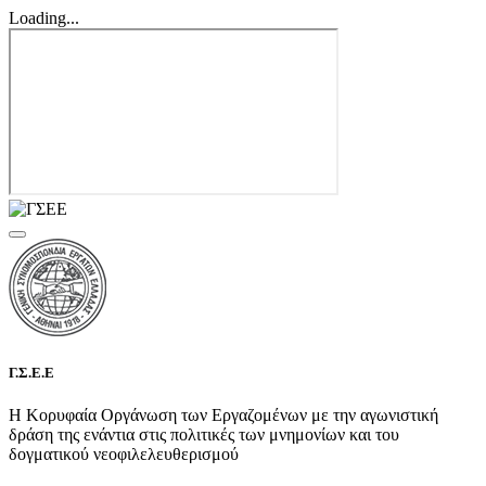
Loading...
Γ.Σ.Ε.Ε
Η Κορυφαία Οργάνωση των Εργαζομένων με την αγωνιστική
δράση της ενάντια στις πολιτικές των μνημονίων και του
δογματικού νεοφιλελευθερισμού