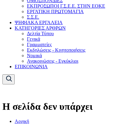
ΟΜΟΣΠΟΝΔΙΕΣ
ΕΚΠΡΟΣΩΠΟΙ Γ.Σ.Ε.Ε. ΣΤΗΝ ΕΟΚΕ
ΕΡΓΑΤΙΚΗ ΠΡΩΤΟΜΑΓΙΑ
Σ.Σ.Ε.
ΨΗΦΙΑΚΑ ΕΡΓΑΛΕΙΑ
ΚΑΤΗΓΟΡΙΕΣ ΑΡΘΡΩΝ
Δελτία Τύπου
Γενικά
Γραμματείες
Εκδηλώσεις - Κινητοποιήσεις
Νομικά
Ανακοινώσεις - Εγκύκλιοι
ΕΠΙΚΟΙΝΩΝΙΑ
Η σελίδα δεν υπάρχει
Αρχική