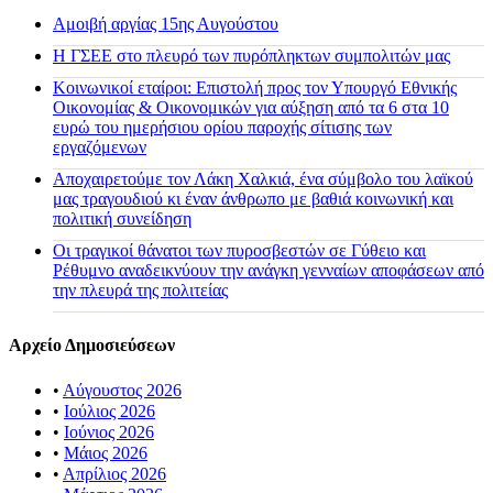
Αμοιβή αργίας 15ης Αυγούστου
H ΓΣΕΕ στο πλευρό των πυρόπληκτων συμπολιτών μας
Κοινωνικοί εταίροι: Επιστολή προς τον Υπουργό Εθνικής
Οικονομίας & Οικονομικών για αύξηση από τα 6 στα 10
ευρώ του ημερήσιου ορίου παροχής σίτισης των
εργαζόμενων
Αποχαιρετούμε τον Λάκη Χαλκιά, ένα σύμβολο του λαϊκού
μας τραγουδιού κι έναν άνθρωπο με βαθιά κοινωνική και
πολιτική συνείδηση
Οι τραγικοί θάνατοι των πυροσβεστών σε Γύθειο και
Ρέθυμνο αναδεικνύουν την ανάγκη γενναίων αποφάσεων από
την πλευρά της πολιτείας
Αρχείο Δημοσιεύσεων
•
Αύγουστος 2026
•
Ιούλιος 2026
•
Ιούνιος 2026
•
Μάιος 2026
•
Απρίλιος 2026