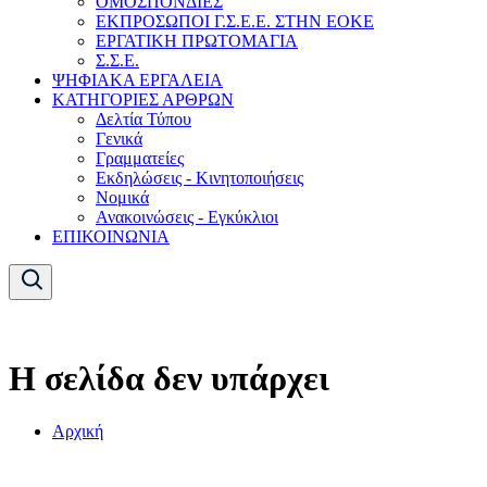
ΟΜΟΣΠΟΝΔΙΕΣ
ΕΚΠΡΟΣΩΠΟΙ Γ.Σ.Ε.Ε. ΣΤΗΝ ΕΟΚΕ
ΕΡΓΑΤΙΚΗ ΠΡΩΤΟΜΑΓΙΑ
Σ.Σ.Ε.
ΨΗΦΙΑΚΑ ΕΡΓΑΛΕΙΑ
ΚΑΤΗΓΟΡΙΕΣ ΑΡΘΡΩΝ
Δελτία Τύπου
Γενικά
Γραμματείες
Εκδηλώσεις - Κινητοποιήσεις
Νομικά
Ανακοινώσεις - Εγκύκλιοι
ΕΠΙΚΟΙΝΩΝΙΑ
Η σελίδα δεν υπάρχει
Αρχική