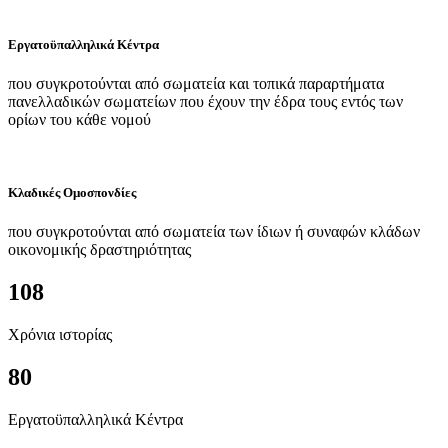
Εργατοϋπαλληλικά Κέντρα
που συγκροτούνται από σωματεία και τοπικά παραρτήματα
πανελλαδικών σωματείων που έχουν την έδρα τους εντός των
ορίων του κάθε νομού
Κλαδικές Ομοσπονδίες
που συγκροτούνται από σωματεία των ίδιων ή συναφών κλάδων
οικονομικής δραστηριότητας
108
Χρόνια ιστορίας
80
Εργατοϋπαλληλικά Κέντρα