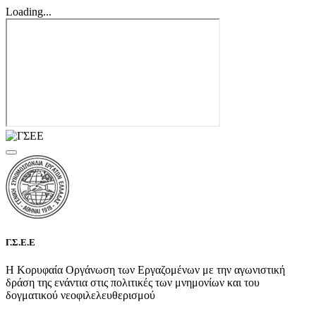
Loading...
Γ.Σ.Ε.Ε
Η Κορυφαία Οργάνωση των Εργαζομένων με την αγωνιστική
δράση της ενάντια στις πολιτικές των μνημονίων και του
δογματικού νεοφιλελευθερισμού