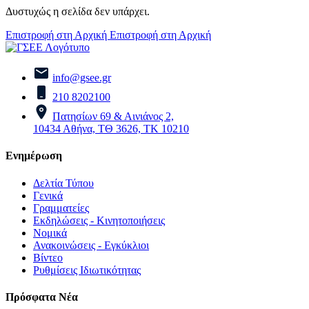
Δυστυχώς η σελίδα δεν υπάρχει.
Επιστροφή στη Αρχική
Επιστροφή στη Αρχική
info@gsee.gr
210 8202100
Πατησίων 69 & Αινιάνος 2,
10434 Αθήνα, ΤΘ 3626, ΤΚ 10210
Ενημέρωση
Δελτία Τύπου
Γενικά
Γραμματείες
Εκδηλώσεις - Κινητοποιήσεις
Νομικά
Ανακοινώσεις - Εγκύκλιοι
Βίντεο
Ρυθμίσεις Ιδιωτικότητας
Πρόσφατα Νέα