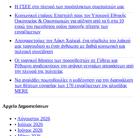
H ΓΣΕΕ στο πλευρό των πυρόπληκτων συμπολιτών μας
Κοινωνικοί εταίροι: Επιστολή προς τον Υπουργό Εθνικής
Οικονομίας & Οικονομικών για αύξηση από τα 6 στα 10
ευρώ του ημερήσιου ορίου παροχής σίτισης των
εργαζόμενων
Αποχαιρετούμε τον Λάκη Χαλκιά, ένα σύμβολο του λαϊκού
μας τραγουδιού κι έναν άνθρωπο με βαθιά κοινωνική και
πολιτική συνείδηση
Οι τραγικοί θάνατοι των πυροσβεστών σε Γύθειο και
Ρέθυμνο αναδεικνύουν την ανάγκη γενναίων αποφάσεων από
την πλευρά της πολιτείας
Να αναλάβει πρωτοβουλίες η κυβέρνηση για την διασφάλιση
των θέσεων εργασίας των 170 εργαζόμενων της αλυσίδας
MERE
Αρχείο Δημοσιεύσεων
•
Αύγουστος 2026
•
Ιούλιος 2026
•
Ιούνιος 2026
•
Μάιος 2026