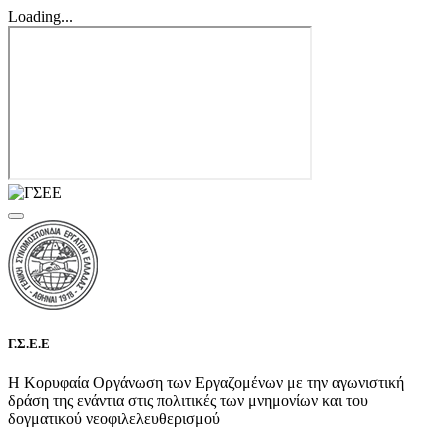
Loading...
Γ.Σ.Ε.Ε
Η Κορυφαία Οργάνωση των Εργαζομένων με την αγωνιστική
δράση της ενάντια στις πολιτικές των μνημονίων και του
δογματικού νεοφιλελευθερισμού