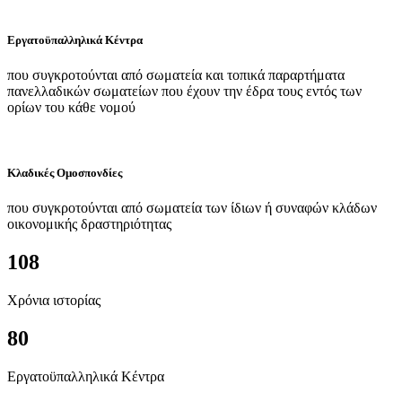
Εργατοϋπαλληλικά Κέντρα
που συγκροτούνται από σωματεία και τοπικά παραρτήματα
πανελλαδικών σωματείων που έχουν την έδρα τους εντός των
ορίων του κάθε νομού
Κλαδικές Ομοσπονδίες
που συγκροτούνται από σωματεία των ίδιων ή συναφών κλάδων
οικονομικής δραστηριότητας
108
Χρόνια ιστορίας
80
Εργατοϋπαλληλικά Κέντρα