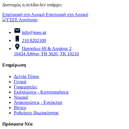
Δυστυχώς η σελίδα δεν υπάρχει.
Επιστροφή στη Αρχική
Επιστροφή στη Αρχική
info@gsee.gr
210 8202100
Πατησίων 69 & Αινιάνος 2,
10434 Αθήνα, ΤΘ 3626, ΤΚ 10210
Ενημέρωση
Δελτία Τύπου
Γενικά
Γραμματείες
Εκδηλώσεις - Κινητοποιήσεις
Νομικά
Ανακοινώσεις - Εγκύκλιοι
Βίντεο
Ρυθμίσεις Ιδιωτικότητας
Πρόσφατα Νέα