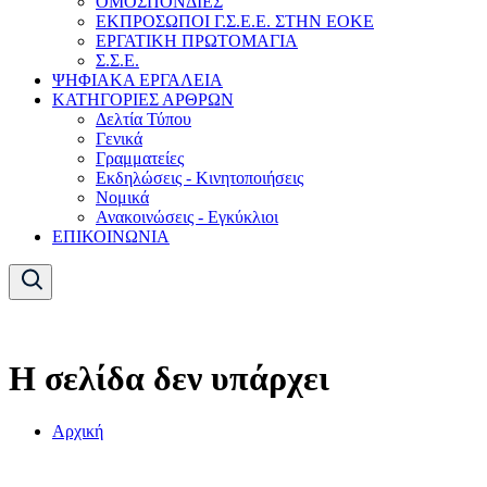
ΟΜΟΣΠΟΝΔΙΕΣ
ΕΚΠΡΟΣΩΠΟΙ Γ.Σ.Ε.Ε. ΣΤΗΝ ΕΟΚΕ
ΕΡΓΑΤΙΚΗ ΠΡΩΤΟΜΑΓΙΑ
Σ.Σ.Ε.
ΨΗΦΙΑΚΑ ΕΡΓΑΛΕΙΑ
ΚΑΤΗΓΟΡΙΕΣ ΑΡΘΡΩΝ
Δελτία Τύπου
Γενικά
Γραμματείες
Εκδηλώσεις - Κινητοποιήσεις
Νομικά
Ανακοινώσεις - Εγκύκλιοι
ΕΠΙΚΟΙΝΩΝΙΑ
Η σελίδα δεν υπάρχει
Αρχική