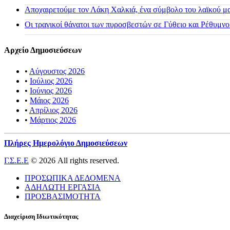
Αποχαιρετούμε τον Λάκη Χαλκιά, ένα σύμβολο του λαϊκού μας
Οι τραγικοί θάνατοι των πυροσβεστών σε Γύθειο και Ρέθυμνο
Αρχείο Δημοσιεύσεων
•
Αύγουστος 2026
•
Ιούλιος 2026
•
Ιούνιος 2026
•
Μάιος 2026
•
Απρίλιος 2026
•
Μάρτιος 2026
Πλήρες Ημερολόγιο Δημοσιεύσεων
Γ.Σ.Ε.Ε
© 2026 All rights reserved.
ΠΡΟΣΩΠΙΚΑ ΔΕΔΟΜΕΝΑ
ΑΔΗΛΩΤΗ ΕΡΓΑΣΙΑ
ΠΡΟΣΒΑΣΙΜΟΤΗΤΑ
Διαχείριση Ιδιωτικότητας