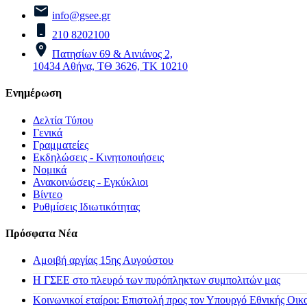
info@gsee.gr
210 8202100
Πατησίων 69 & Αινιάνος 2,
10434 Αθήνα, ΤΘ 3626, ΤΚ 10210
Ενημέρωση
Δελτία Τύπου
Γενικά
Γραμματείες
Εκδηλώσεις - Κινητοποιήσεις
Νομικά
Ανακοινώσεις - Εγκύκλιοι
Βίντεο
Ρυθμίσεις Ιδιωτικότητας
Πρόσφατα Νέα
Αμοιβή αργίας 15ης Αυγούστου
H ΓΣΕΕ στο πλευρό των πυρόπληκτων συμπολιτών μας
Κοινωνικοί εταίροι: Επιστολή προς τον Υπουργό Εθνικής Οικ