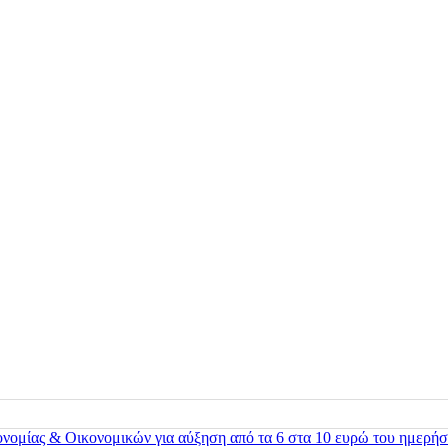
ονομίας & Οικονομικών για αύξηση από τα 6 στα 10 ευρώ του ημερήσ