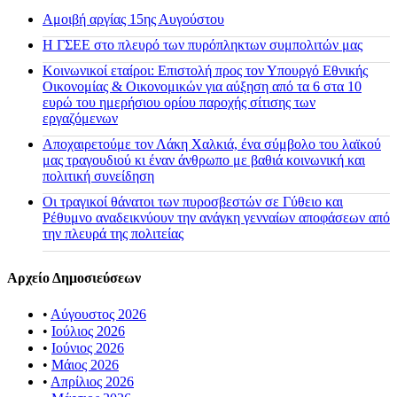
Αμοιβή αργίας 15ης Αυγούστου
H ΓΣΕΕ στο πλευρό των πυρόπληκτων συμπολιτών μας
Κοινωνικοί εταίροι: Επιστολή προς τον Υπουργό Εθνικής
Οικονομίας & Οικονομικών για αύξηση από τα 6 στα 10
ευρώ του ημερήσιου ορίου παροχής σίτισης των
εργαζόμενων
Αποχαιρετούμε τον Λάκη Χαλκιά, ένα σύμβολο του λαϊκού
μας τραγουδιού κι έναν άνθρωπο με βαθιά κοινωνική και
πολιτική συνείδηση
Οι τραγικοί θάνατοι των πυροσβεστών σε Γύθειο και
Ρέθυμνο αναδεικνύουν την ανάγκη γενναίων αποφάσεων από
την πλευρά της πολιτείας
Αρχείο Δημοσιεύσεων
•
Αύγουστος 2026
•
Ιούλιος 2026
•
Ιούνιος 2026
•
Μάιος 2026
•
Απρίλιος 2026