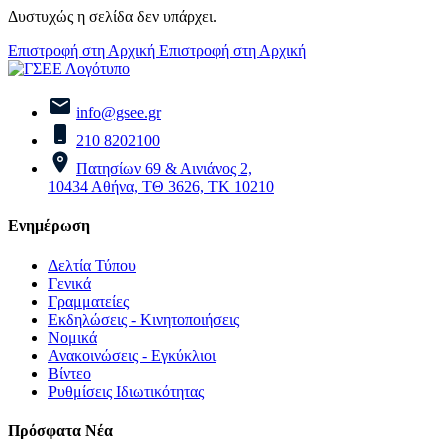
Δυστυχώς η σελίδα δεν υπάρχει.
Επιστροφή στη Αρχική
Επιστροφή στη Αρχική
info@gsee.gr
210 8202100
Πατησίων 69 & Αινιάνος 2,
10434 Αθήνα, ΤΘ 3626, ΤΚ 10210
Ενημέρωση
Δελτία Τύπου
Γενικά
Γραμματείες
Εκδηλώσεις - Κινητοποιήσεις
Νομικά
Ανακοινώσεις - Εγκύκλιοι
Βίντεο
Ρυθμίσεις Ιδιωτικότητας
Πρόσφατα Νέα