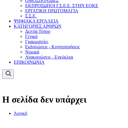
ΟΜΟΣΠΟΝΔΙΕΣ
ΕΚΠΡΟΣΩΠΟΙ Γ.Σ.Ε.Ε. ΣΤΗΝ ΕΟΚΕ
ΕΡΓΑΤΙΚΗ ΠΡΩΤΟΜΑΓΙΑ
Σ.Σ.Ε.
ΨΗΦΙΑΚΑ ΕΡΓΑΛΕΙΑ
ΚΑΤΗΓΟΡΙΕΣ ΑΡΘΡΩΝ
Δελτία Τύπου
Γενικά
Γραμματείες
Εκδηλώσεις - Κινητοποιήσεις
Νομικά
Ανακοινώσεις - Εγκύκλιοι
ΕΠΙΚΟΙΝΩΝΙΑ
Η σελίδα δεν υπάρχει
Αρχική