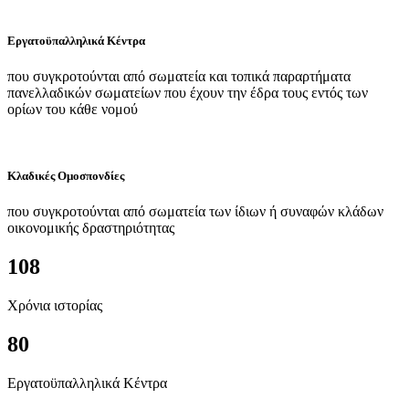
Εργατοϋπαλληλικά Κέντρα
που συγκροτούνται από σωματεία και τοπικά παραρτήματα
πανελλαδικών σωματείων που έχουν την έδρα τους εντός των
ορίων του κάθε νομού
Κλαδικές Ομοσπονδίες
που συγκροτούνται από σωματεία των ίδιων ή συναφών κλάδων
οικονομικής δραστηριότητας
108
Χρόνια ιστορίας
80
Εργατοϋπαλληλικά Κέντρα