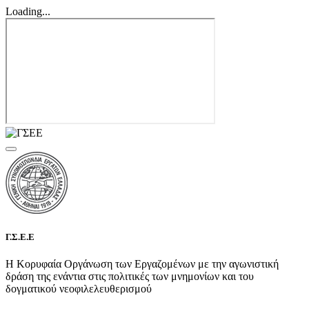
Loading...
Γ.Σ.Ε.Ε
Η Κορυφαία Οργάνωση των Εργαζομένων με την αγωνιστική
δράση της ενάντια στις πολιτικές των μνημονίων και του
δογματικού νεοφιλελευθερισμού