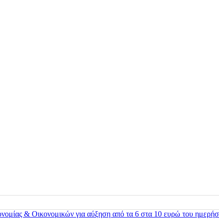
ονομίας & Οικονομικών για αύξηση από τα 6 στα 10 ευρώ του ημερήσ