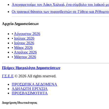
Αποχαιρετούμε τον Λάκη Χαλκιά, ένα σύμβολο του λαϊκού μας
Οι τραγικοί θάνατοι των πυροσβεστών σε Γύθειο και Ρέθυμνο
Αρχείο Δημοσιεύσεων
•
Αύγουστος 2026
•
Ιούλιος 2026
•
Ιούνιος 2026
•
Μάιος 2026
•
Απρίλιος 2026
•
Μάρτιος 2026
Πλήρες Ημερολόγιο Δημοσιεύσεων
Γ.Σ.Ε.Ε
© 2026 All rights reserved.
ΠΡΟΣΩΠΙΚΑ ΔΕΔΟΜΕΝΑ
ΑΔΗΛΩΤΗ ΕΡΓΑΣΙΑ
ΠΡΟΣΒΑΣΙΜΟΤΗΤΑ
Διαχείριση Ιδιωτικότητας