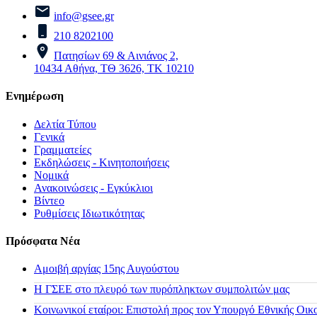
info@gsee.gr
210 8202100
Πατησίων 69 & Αινιάνος 2,
10434 Αθήνα, ΤΘ 3626, ΤΚ 10210
Ενημέρωση
Δελτία Τύπου
Γενικά
Γραμματείες
Εκδηλώσεις - Κινητοποιήσεις
Νομικά
Ανακοινώσεις - Εγκύκλιοι
Βίντεο
Ρυθμίσεις Ιδιωτικότητας
Πρόσφατα Νέα
Αμοιβή αργίας 15ης Αυγούστου
H ΓΣΕΕ στο πλευρό των πυρόπληκτων συμπολιτών μας
Κοινωνικοί εταίροι: Επιστολή προς τον Υπουργό Εθνικής Οικ