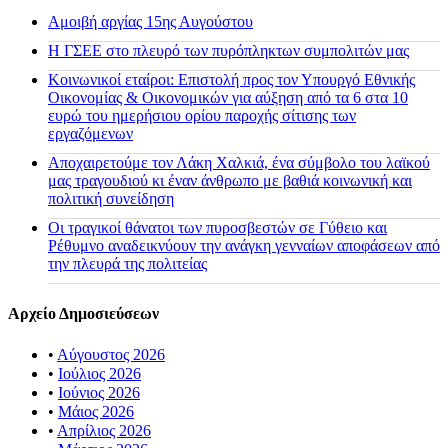
Αμοιβή αργίας 15ης Αυγούστου
H ΓΣΕΕ στο πλευρό των πυρόπληκτων συμπολιτών μας
Κοινωνικοί εταίροι: Επιστολή προς τον Υπουργό Εθνικής
Οικονομίας & Οικονομικών για αύξηση από τα 6 στα 10
ευρώ του ημερήσιου ορίου παροχής σίτισης των
εργαζόμενων
Αποχαιρετούμε τον Λάκη Χαλκιά, ένα σύμβολο του λαϊκού
μας τραγουδιού κι έναν άνθρωπο με βαθιά κοινωνική και
πολιτική συνείδηση
Οι τραγικοί θάνατοι των πυροσβεστών σε Γύθειο και
Ρέθυμνο αναδεικνύουν την ανάγκη γενναίων αποφάσεων από
την πλευρά της πολιτείας
Αρχείο Δημοσιεύσεων
•
Αύγουστος 2026
•
Ιούλιος 2026
•
Ιούνιος 2026
•
Μάιος 2026
•
Απρίλιος 2026