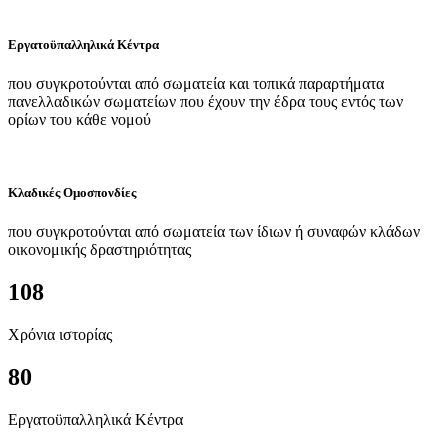
Εργατοϋπαλληλικά Κέντρα
που συγκροτούνται από σωματεία και τοπικά παραρτήματα
πανελλαδικών σωματείων που έχουν την έδρα τους εντός των
ορίων του κάθε νομού
Κλαδικές Ομοσπονδίες
που συγκροτούνται από σωματεία των ίδιων ή συναφών κλάδων
οικονομικής δραστηριότητας
108
Χρόνια ιστορίας
80
Εργατοϋπαλληλικά Κέντρα