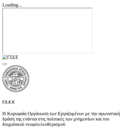
Loading...
Γ.Σ.Ε.Ε
Η Κορυφαία Οργάνωση των Εργαζομένων με την αγωνιστική
δράση της ενάντια στις πολιτικές των μνημονίων και του
δογματικού νεοφιλελευθερισμού