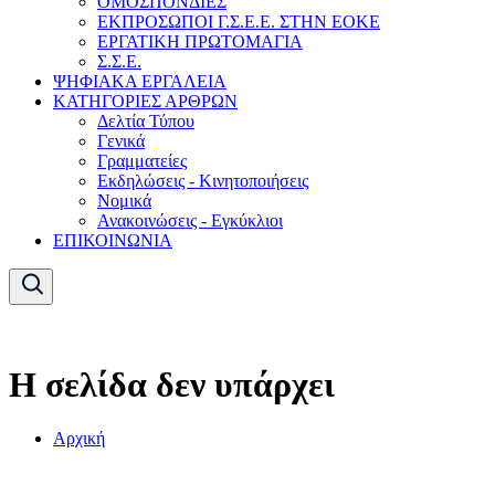
ΟΜΟΣΠΟΝΔΙΕΣ
ΕΚΠΡΟΣΩΠΟΙ Γ.Σ.Ε.Ε. ΣΤΗΝ ΕΟΚΕ
ΕΡΓΑΤΙΚΗ ΠΡΩΤΟΜΑΓΙΑ
Σ.Σ.Ε.
ΨΗΦΙΑΚΑ ΕΡΓΑΛΕΙΑ
ΚΑΤΗΓΟΡΙΕΣ ΑΡΘΡΩΝ
Δελτία Τύπου
Γενικά
Γραμματείες
Εκδηλώσεις - Κινητοποιήσεις
Νομικά
Ανακοινώσεις - Εγκύκλιοι
ΕΠΙΚΟΙΝΩΝΙΑ
Η σελίδα δεν υπάρχει
Αρχική