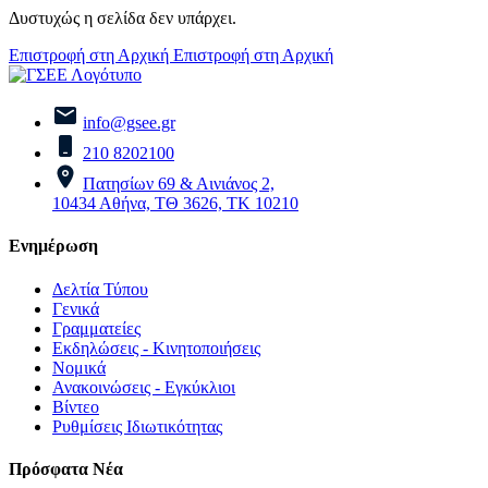
Δυστυχώς η σελίδα δεν υπάρχει.
Επιστροφή στη Αρχική
Επιστροφή στη Αρχική
info@gsee.gr
210 8202100
Πατησίων 69 & Αινιάνος 2,
10434 Αθήνα, ΤΘ 3626, ΤΚ 10210
Ενημέρωση
Δελτία Τύπου
Γενικά
Γραμματείες
Εκδηλώσεις - Κινητοποιήσεις
Νομικά
Ανακοινώσεις - Εγκύκλιοι
Βίντεο
Ρυθμίσεις Ιδιωτικότητας
Πρόσφατα Νέα