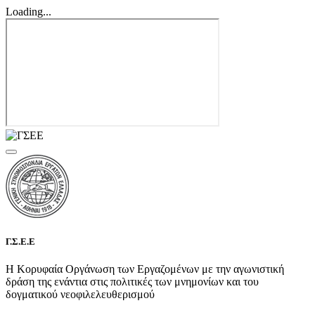
Loading...
Γ.Σ.Ε.Ε
Η Κορυφαία Οργάνωση των Εργαζομένων με την αγωνιστική
δράση της ενάντια στις πολιτικές των μνημονίων και του
δογματικού νεοφιλελευθερισμού