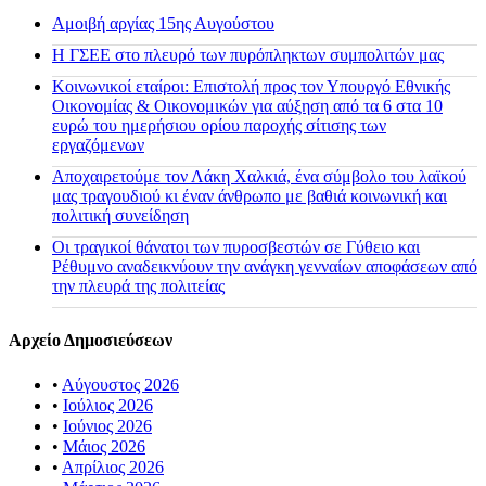
Αμοιβή αργίας 15ης Αυγούστου
H ΓΣΕΕ στο πλευρό των πυρόπληκτων συμπολιτών μας
Κοινωνικοί εταίροι: Επιστολή προς τον Υπουργό Εθνικής
Οικονομίας & Οικονομικών για αύξηση από τα 6 στα 10
ευρώ του ημερήσιου ορίου παροχής σίτισης των
εργαζόμενων
Αποχαιρετούμε τον Λάκη Χαλκιά, ένα σύμβολο του λαϊκού
μας τραγουδιού κι έναν άνθρωπο με βαθιά κοινωνική και
πολιτική συνείδηση
Οι τραγικοί θάνατοι των πυροσβεστών σε Γύθειο και
Ρέθυμνο αναδεικνύουν την ανάγκη γενναίων αποφάσεων από
την πλευρά της πολιτείας
Αρχείο Δημοσιεύσεων
•
Αύγουστος 2026
•
Ιούλιος 2026
•
Ιούνιος 2026
•
Μάιος 2026
•
Απρίλιος 2026