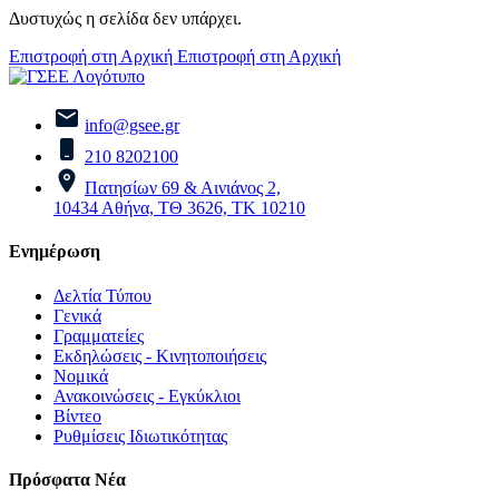
Δυστυχώς η σελίδα δεν υπάρχει.
Επιστροφή στη Αρχική
Επιστροφή στη Αρχική
info@gsee.gr
210 8202100
Πατησίων 69 & Αινιάνος 2,
10434 Αθήνα, ΤΘ 3626, ΤΚ 10210
Ενημέρωση
Δελτία Τύπου
Γενικά
Γραμματείες
Εκδηλώσεις - Κινητοποιήσεις
Νομικά
Ανακοινώσεις - Εγκύκλιοι
Βίντεο
Ρυθμίσεις Ιδιωτικότητας
Πρόσφατα Νέα