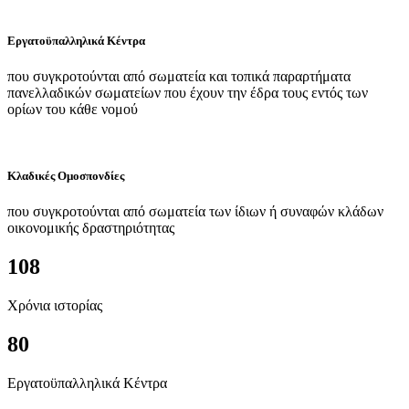
Εργατοϋπαλληλικά Κέντρα
που συγκροτούνται από σωματεία και τοπικά παραρτήματα
πανελλαδικών σωματείων που έχουν την έδρα τους εντός των
ορίων του κάθε νομού
Κλαδικές Ομοσπονδίες
που συγκροτούνται από σωματεία των ίδιων ή συναφών κλάδων
οικονομικής δραστηριότητας
108
Χρόνια ιστορίας
80
Εργατοϋπαλληλικά Κέντρα