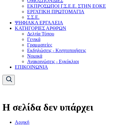
ΟΜΟΣΠΟΝΔΙΕΣ
ΕΚΠΡΟΣΩΠΟΙ Γ.Σ.Ε.Ε. ΣΤΗΝ ΕΟΚΕ
ΕΡΓΑΤΙΚΗ ΠΡΩΤΟΜΑΓΙΑ
Σ.Σ.Ε.
ΨΗΦΙΑΚΑ ΕΡΓΑΛΕΙΑ
ΚΑΤΗΓΟΡΙΕΣ ΑΡΘΡΩΝ
Δελτία Τύπου
Γενικά
Γραμματείες
Εκδηλώσεις - Κινητοποιήσεις
Νομικά
Ανακοινώσεις - Εγκύκλιοι
ΕΠΙΚΟΙΝΩΝΙΑ
Η σελίδα δεν υπάρχει
Αρχική