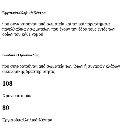
Εργατοϋπαλληλικά Κέντρα
που συγκροτούνται από σωματεία και τοπικά παραρτήματα
πανελλαδικών σωματείων που έχουν την έδρα τους εντός των
ορίων του κάθε νομού
Κλαδικές Ομοσπονδίες
που συγκροτούνται από σωματεία των ίδιων ή συναφών κλάδων
οικονομικής δραστηριότητας
108
Χρόνια ιστορίας
80
Εργατοϋπαλληλικά Κέντρα