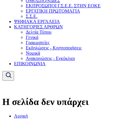
ΟΜΟΣΠΟΝΔΙΕΣ
ΕΚΠΡΟΣΩΠΟΙ Γ.Σ.Ε.Ε. ΣΤΗΝ ΕΟΚΕ
ΕΡΓΑΤΙΚΗ ΠΡΩΤΟΜΑΓΙΑ
Σ.Σ.Ε.
ΨΗΦΙΑΚΑ ΕΡΓΑΛΕΙΑ
ΚΑΤΗΓΟΡΙΕΣ ΑΡΘΡΩΝ
Δελτία Τύπου
Γενικά
Γραμματείες
Εκδηλώσεις - Κινητοποιήσεις
Νομικά
Ανακοινώσεις - Εγκύκλιοι
ΕΠΙΚΟΙΝΩΝΙΑ
Η σελίδα δεν υπάρχει
Αρχική