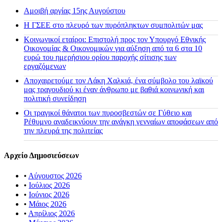
Αμοιβή αργίας 15ης Αυγούστου
H ΓΣΕΕ στο πλευρό των πυρόπληκτων συμπολιτών μας
Κοινωνικοί εταίροι: Επιστολή προς τον Υπουργό Εθνικής
Οικονομίας & Οικονομικών για αύξηση από τα 6 στα 10
ευρώ του ημερήσιου ορίου παροχής σίτισης των
εργαζόμενων
Αποχαιρετούμε τον Λάκη Χαλκιά, ένα σύμβολο του λαϊκού
μας τραγουδιού κι έναν άνθρωπο με βαθιά κοινωνική και
πολιτική συνείδηση
Οι τραγικοί θάνατοι των πυροσβεστών σε Γύθειο και
Ρέθυμνο αναδεικνύουν την ανάγκη γενναίων αποφάσεων από
την πλευρά της πολιτείας
Αρχείο Δημοσιεύσεων
•
Αύγουστος 2026
•
Ιούλιος 2026
•
Ιούνιος 2026
•
Μάιος 2026
•
Απρίλιος 2026