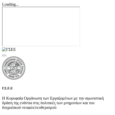
Loading...
Γ.Σ.Ε.Ε
Η Κορυφαία Οργάνωση των Εργαζομένων με την αγωνιστική
δράση της ενάντια στις πολιτικές των μνημονίων και του
δογματικού νεοφιλελευθερισμού