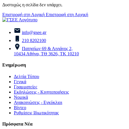
Δυστυχώς η σελίδα δεν υπάρχει.
Επιστροφή στη Αρχική
Επιστροφή στη Αρχική
info@gsee.gr
210 8202100
Πατησίων 69 & Αινιάνος 2,
10434 Αθήνα, ΤΘ 3626, ΤΚ 10210
Ενημέρωση
Δελτία Τύπου
Γενικά
Γραμματείες
Εκδηλώσεις - Κινητοποιήσεις
Νομικά
Ανακοινώσεις - Εγκύκλιοι
Βίντεο
Ρυθμίσεις Ιδιωτικότητας
Πρόσφατα Νέα