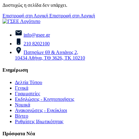
Δυστυχώς η σελίδα δεν υπάρχει.
Επιστροφή στη Αρχική
Επιστροφή στη Αρχική
info@gsee.gr
210 8202100
Πατησίων 69 & Αινιάνος 2,
10434 Αθήνα, ΤΘ 3626, ΤΚ 10210
Ενημέρωση
Δελτία Τύπου
Γενικά
Γραμματείες
Εκδηλώσεις - Κινητοποιήσεις
Νομικά
Ανακοινώσεις - Εγκύκλιοι
Βίντεο
Ρυθμίσεις Ιδιωτικότητας
Πρόσφατα Νέα