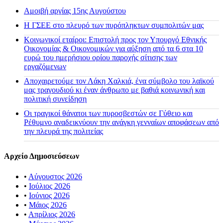
Αμοιβή αργίας 15ης Αυγούστου
H ΓΣΕΕ στο πλευρό των πυρόπληκτων συμπολιτών μας
Κοινωνικοί εταίροι: Επιστολή προς τον Υπουργό Εθνικής
Οικονομίας & Οικονομικών για αύξηση από τα 6 στα 10
ευρώ του ημερήσιου ορίου παροχής σίτισης των
εργαζόμενων
Αποχαιρετούμε τον Λάκη Χαλκιά, ένα σύμβολο του λαϊκού
μας τραγουδιού κι έναν άνθρωπο με βαθιά κοινωνική και
πολιτική συνείδηση
Οι τραγικοί θάνατοι των πυροσβεστών σε Γύθειο και
Ρέθυμνο αναδεικνύουν την ανάγκη γενναίων αποφάσεων από
την πλευρά της πολιτείας
Αρχείο Δημοσιεύσεων
•
Αύγουστος 2026
•
Ιούλιος 2026
•
Ιούνιος 2026
•
Μάιος 2026
•
Απρίλιος 2026