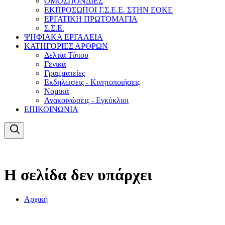
ΟΜΟΣΠΟΝΔΙΕΣ
ΕΚΠΡΟΣΩΠΟΙ Γ.Σ.Ε.Ε. ΣΤΗΝ ΕΟΚΕ
ΕΡΓΑΤΙΚΗ ΠΡΩΤΟΜΑΓΙΑ
Σ.Σ.Ε.
ΨΗΦΙΑΚΑ ΕΡΓΑΛΕΙΑ
ΚΑΤΗΓΟΡΙΕΣ ΑΡΘΡΩΝ
Δελτία Τύπου
Γενικά
Γραμματείες
Εκδηλώσεις - Κινητοποιήσεις
Νομικά
Ανακοινώσεις - Εγκύκλιοι
ΕΠΙΚΟΙΝΩΝΙΑ
Η σελίδα δεν υπάρχει
Αρχική