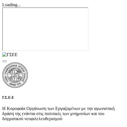
Loading...
Γ.Σ.Ε.Ε
Η Κορυφαία Οργάνωση των Εργαζομένων με την αγωνιστική
δράση της ενάντια στις πολιτικές των μνημονίων και του
δογματικού νεοφιλελευθερισμού