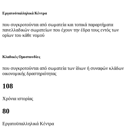
Εργατοϋπαλληλικά Κέντρα
που συγκροτούνται από σωματεία και τοπικά παραρτήματα
πανελλαδικών σωματείων που έχουν την έδρα τους εντός των
ορίων του κάθε νομού
Κλαδικές Ομοσπονδίες
που συγκροτούνται από σωματεία των ίδιων ή συναφών κλάδων
οικονομικής δραστηριότητας
108
Χρόνια ιστορίας
80
Εργατοϋπαλληλικά Κέντρα