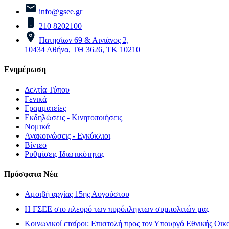
info@gsee.gr
210 8202100
Πατησίων 69 & Αινιάνος 2,
10434 Αθήνα, ΤΘ 3626, ΤΚ 10210
Ενημέρωση
Δελτία Τύπου
Γενικά
Γραμματείες
Εκδηλώσεις - Κινητοποιήσεις
Νομικά
Ανακοινώσεις - Εγκύκλιοι
Βίντεο
Ρυθμίσεις Ιδιωτικότητας
Πρόσφατα Νέα
Αμοιβή αργίας 15ης Αυγούστου
H ΓΣΕΕ στο πλευρό των πυρόπληκτων συμπολιτών μας
Κοινωνικοί εταίροι: Επιστολή προς τον Υπουργό Εθνικής Οικ