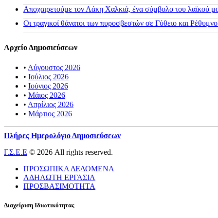
Αποχαιρετούμε τον Λάκη Χαλκιά, ένα σύμβολο του λαϊκού μας
Οι τραγικοί θάνατοι των πυροσβεστών σε Γύθειο και Ρέθυμνο
Αρχείο Δημοσιεύσεων
•
Αύγουστος 2026
•
Ιούλιος 2026
•
Ιούνιος 2026
•
Μάιος 2026
•
Απρίλιος 2026
•
Μάρτιος 2026
Πλήρες Ημερολόγιο Δημοσιεύσεων
Γ.Σ.Ε.Ε
© 2026 All rights reserved.
ΠΡΟΣΩΠΙΚΑ ΔΕΔΟΜΕΝΑ
ΑΔΗΛΩΤΗ ΕΡΓΑΣΙΑ
ΠΡΟΣΒΑΣΙΜΟΤΗΤΑ
Διαχείριση Ιδιωτικότητας