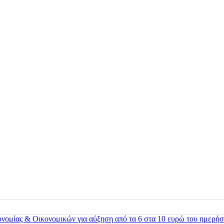
ονομίας & Οικονομικών για αύξηση από τα 6 στα 10 ευρώ του ημερήσ