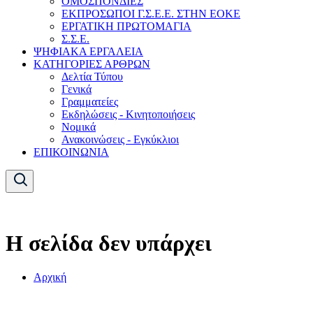
ΟΜΟΣΠΟΝΔΙΕΣ
ΕΚΠΡΟΣΩΠΟΙ Γ.Σ.Ε.Ε. ΣΤΗΝ ΕΟΚΕ
ΕΡΓΑΤΙΚΗ ΠΡΩΤΟΜΑΓΙΑ
Σ.Σ.Ε.
ΨΗΦΙΑΚΑ ΕΡΓΑΛΕΙΑ
ΚΑΤΗΓΟΡΙΕΣ ΑΡΘΡΩΝ
Δελτία Τύπου
Γενικά
Γραμματείες
Εκδηλώσεις - Κινητοποιήσεις
Νομικά
Ανακοινώσεις - Εγκύκλιοι
ΕΠΙΚΟΙΝΩΝΙΑ
Η σελίδα δεν υπάρχει
Αρχική