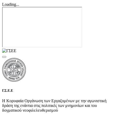
Loading...
Γ.Σ.Ε.Ε
Η Κορυφαία Οργάνωση των Εργαζομένων με την αγωνιστική
δράση της ενάντια στις πολιτικές των μνημονίων και του
δογματικού νεοφιλελευθερισμού