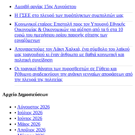
Αμοιβή αργίας 15ης Αυγούστου
H ΓΣΕΕ στο πλευρό των πυρόπληκτων συμπολιτών μας
Κοινωνικοί εταίροι: Επιστολή προς τον Υπουργό Εθνικής
Οικονομίας & Οικονομικών για αύξηση από τα 6 στα 10
ευρώ του ημερήσιου ορίου παροχής σίτισης των
εργαζόμενων
Αποχαιρετούμε τον Λάκη Χαλκιά, ένα σύμβολο του λαϊκού
μας τραγουδιού κι έναν άνθρωπο με βαθιά κοινωνική και
πολιτική συνείδηση
Οι τραγικοί θάνατοι των πυροσβεστών σε Γύθειο και
Ρέθυμνο αναδεικνύουν την ανάγκη γενναίων αποφάσεων από
την πλευρά της πολιτείας
Αρχείο Δημοσιεύσεων
•
Αύγουστος 2026
•
Ιούλιος 2026
•
Ιούνιος 2026
•
Μάιος 2026
•
Απρίλιος 2026