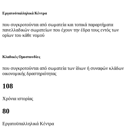
Εργατοϋπαλληλικά Κέντρα
που συγκροτούνται από σωματεία και τοπικά παραρτήματα
πανελλαδικών σωματείων που έχουν την έδρα τους εντός των
ορίων του κάθε νομού
Κλαδικές Ομοσπονδίες
που συγκροτούνται από σωματεία των ίδιων ή συναφών κλάδων
οικονομικής δραστηριότητας
108
Χρόνια ιστορίας
80
Εργατοϋπαλληλικά Κέντρα