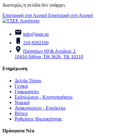
Δυστυχώς η σελίδα δεν υπάρχει.
Επιστροφή στη Αρχική
Επιστροφή στη Αρχική
info@gsee.gr
210 8202100
Πατησίων 69 & Αινιάνος 2,
10434 Αθήνα, ΤΘ 3626, ΤΚ 10210
Ενημέρωση
Δελτία Τύπου
Γενικά
Γραμματείες
Εκδηλώσεις - Κινητοποιήσεις
Νομικά
Ανακοινώσεις - Εγκύκλιοι
Βίντεο
Ρυθμίσεις Ιδιωτικότητας
Πρόσφατα Νέα