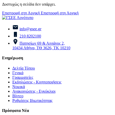
Δυστυχώς η σελίδα δεν υπάρχει.
Επιστροφή στη Αρχική
Επιστροφή στη Αρχική
info@gsee.gr
210 8202100
Πατησίων 69 & Αινιάνος 2,
10434 Αθήνα, ΤΘ 3626, ΤΚ 10210
Ενημέρωση
Δελτία Τύπου
Γενικά
Γραμματείες
Εκδηλώσεις - Κινητοποιήσεις
Νομικά
Ανακοινώσεις - Εγκύκλιοι
Βίντεο
Ρυθμίσεις Ιδιωτικότητας
Πρόσφατα Νέα