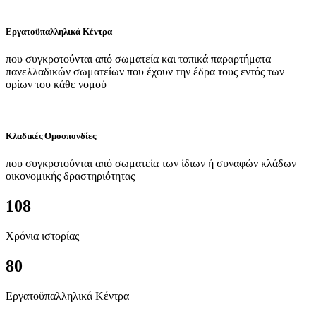
Εργατοϋπαλληλικά Κέντρα
που συγκροτούνται από σωματεία και τοπικά παραρτήματα
πανελλαδικών σωματείων που έχουν την έδρα τους εντός των
ορίων του κάθε νομού
Κλαδικές Ομοσπονδίες
που συγκροτούνται από σωματεία των ίδιων ή συναφών κλάδων
οικονομικής δραστηριότητας
108
Χρόνια ιστορίας
80
Εργατοϋπαλληλικά Κέντρα