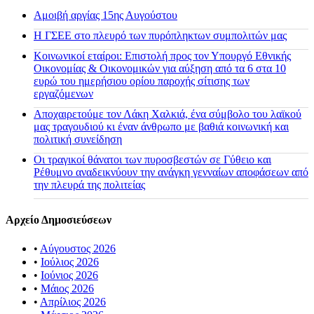
Αμοιβή αργίας 15ης Αυγούστου
H ΓΣΕΕ στο πλευρό των πυρόπληκτων συμπολιτών μας
Κοινωνικοί εταίροι: Επιστολή προς τον Υπουργό Εθνικής
Οικονομίας & Οικονομικών για αύξηση από τα 6 στα 10
ευρώ του ημερήσιου ορίου παροχής σίτισης των
εργαζόμενων
Αποχαιρετούμε τον Λάκη Χαλκιά, ένα σύμβολο του λαϊκού
μας τραγουδιού κι έναν άνθρωπο με βαθιά κοινωνική και
πολιτική συνείδηση
Οι τραγικοί θάνατοι των πυροσβεστών σε Γύθειο και
Ρέθυμνο αναδεικνύουν την ανάγκη γενναίων αποφάσεων από
την πλευρά της πολιτείας
Αρχείο Δημοσιεύσεων
•
Αύγουστος 2026
•
Ιούλιος 2026
•
Ιούνιος 2026
•
Μάιος 2026
•
Απρίλιος 2026