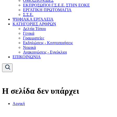
ΟΜΟΣΠΟΝΔΙΕΣ
ΕΚΠΡΟΣΩΠΟΙ Γ.Σ.Ε.Ε. ΣΤΗΝ ΕΟΚΕ
ΕΡΓΑΤΙΚΗ ΠΡΩΤΟΜΑΓΙΑ
Σ.Σ.Ε.
ΨΗΦΙΑΚΑ ΕΡΓΑΛΕΙΑ
ΚΑΤΗΓΟΡΙΕΣ ΑΡΘΡΩΝ
Δελτία Τύπου
Γενικά
Γραμματείες
Εκδηλώσεις - Κινητοποιήσεις
Νομικά
Ανακοινώσεις - Εγκύκλιοι
ΕΠΙΚΟΙΝΩΝΙΑ
Η σελίδα δεν υπάρχει
Αρχική