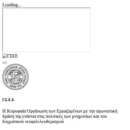
Loading...
Γ.Σ.Ε.Ε
Η Κορυφαία Οργάνωση των Εργαζομένων με την αγωνιστική
δράση της ενάντια στις πολιτικές των μνημονίων και του
δογματικού νεοφιλελευθερισμού