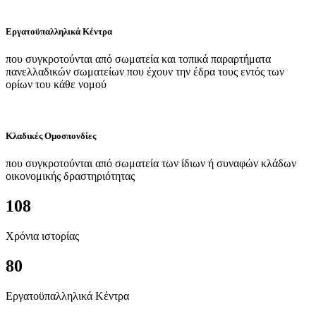
Εργατοϋπαλληλικά Κέντρα
που συγκροτούνται από σωματεία και τοπικά παραρτήματα
πανελλαδικών σωματείων που έχουν την έδρα τους εντός των
ορίων του κάθε νομού
Κλαδικές Ομοσπονδίες
που συγκροτούνται από σωματεία των ίδιων ή συναφών κλάδων
οικονομικής δραστηριότητας
108
Χρόνια ιστορίας
80
Εργατοϋπαλληλικά Κέντρα