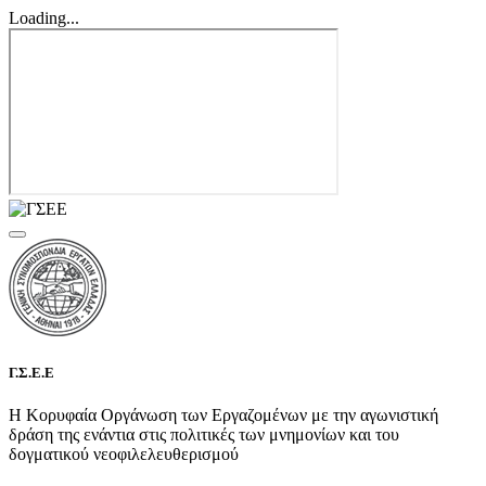
Loading...
Γ.Σ.Ε.Ε
Η Κορυφαία Οργάνωση των Εργαζομένων με την αγωνιστική
δράση της ενάντια στις πολιτικές των μνημονίων και του
δογματικού νεοφιλελευθερισμού