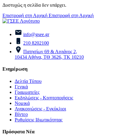
Δυστυχώς η σελίδα δεν υπάρχει.
Επιστροφή στη Αρχική
Επιστροφή στη Αρχική
info@gsee.gr
210 8202100
Πατησίων 69 & Αινιάνος 2,
10434 Αθήνα, ΤΘ 3626, ΤΚ 10210
Ενημέρωση
Δελτία Τύπου
Γενικά
Γραμματείες
Εκδηλώσεις - Κινητοποιήσεις
Νομικά
Ανακοινώσεις - Εγκύκλιοι
Βίντεο
Ρυθμίσεις Ιδιωτικότητας
Πρόσφατα Νέα