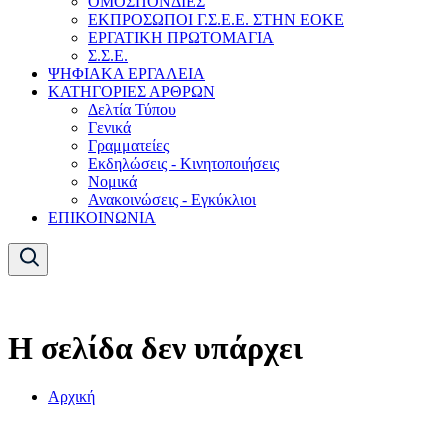
ΟΜΟΣΠΟΝΔΙΕΣ
ΕΚΠΡΟΣΩΠΟΙ Γ.Σ.Ε.Ε. ΣΤΗΝ ΕΟΚΕ
ΕΡΓΑΤΙΚΗ ΠΡΩΤΟΜΑΓΙΑ
Σ.Σ.Ε.
ΨΗΦΙΑΚΑ ΕΡΓΑΛΕΙΑ
ΚΑΤΗΓΟΡΙΕΣ ΑΡΘΡΩΝ
Δελτία Τύπου
Γενικά
Γραμματείες
Εκδηλώσεις - Κινητοποιήσεις
Νομικά
Ανακοινώσεις - Εγκύκλιοι
ΕΠΙΚΟΙΝΩΝΙΑ
Η σελίδα δεν υπάρχει
Αρχική