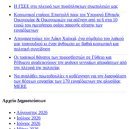
H ΓΣΕΕ στο πλευρό των πυρόπληκτων συμπολιτών μας
Κοινωνικοί εταίροι: Επιστολή προς τον Υπουργό Εθνικής
Οικονομίας & Οικονομικών για αύξηση από τα 6 στα 10
ευρώ του ημερήσιου ορίου παροχής σίτισης των
εργαζόμενων
Αποχαιρετούμε τον Λάκη Χαλκιά, ένα σύμβολο του λαϊκού
μας τραγουδιού κι έναν άνθρωπο με βαθιά κοινωνική και
πολιτική συνείδηση
Οι τραγικοί θάνατοι των πυροσβεστών σε Γύθειο και
Ρέθυμνο αναδεικνύουν την ανάγκη γενναίων αποφάσεων από
την πλευρά της πολιτείας
Να αναλάβει πρωτοβουλίες η κυβέρνηση για την διασφάλιση
των θέσεων εργασίας των 170 εργαζόμενων της αλυσίδας
MERE
Αρχείο Δημοσιεύσεων
•
Αύγουστος 2026
•
Ιούλιος 2026
•
Ιούνιος 2026
•
Μάιος 2026