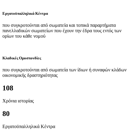
Εργατοϋπαλληλικά Κέντρα
που συγκροτούνται από σωματεία και τοπικά παραρτήματα
πανελλαδικών σωματείων που έχουν την έδρα τους εντός των
ορίων του κάθε νομού
Κλαδικές Ομοσπονδίες
που συγκροτούνται από σωματεία των ίδιων ή συναφών κλάδων
οικονομικής δραστηριότητας
108
Χρόνια ιστορίας
80
Εργατοϋπαλληλικά Κέντρα