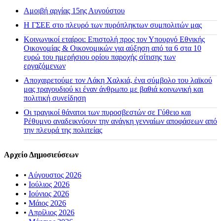
Αμοιβή αργίας 15ης Αυγούστου
H ΓΣΕΕ στο πλευρό των πυρόπληκτων συμπολιτών μας
Κοινωνικοί εταίροι: Επιστολή προς τον Υπουργό Εθνικής
Οικονομίας & Οικονομικών για αύξηση από τα 6 στα 10
ευρώ του ημερήσιου ορίου παροχής σίτισης των
εργαζόμενων
Αποχαιρετούμε τον Λάκη Χαλκιά, ένα σύμβολο του λαϊκού
μας τραγουδιού κι έναν άνθρωπο με βαθιά κοινωνική και
πολιτική συνείδηση
Οι τραγικοί θάνατοι των πυροσβεστών σε Γύθειο και
Ρέθυμνο αναδεικνύουν την ανάγκη γενναίων αποφάσεων από
την πλευρά της πολιτείας
Αρχείο Δημοσιεύσεων
•
Αύγουστος 2026
•
Ιούλιος 2026
•
Ιούνιος 2026
•
Μάιος 2026
•
Απρίλιος 2026