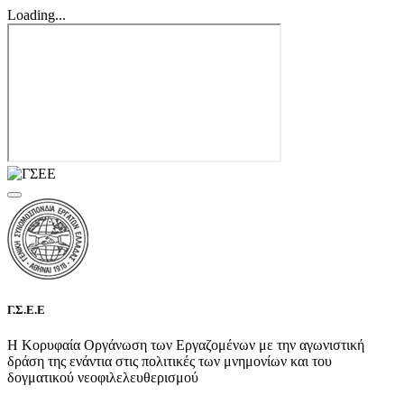
Loading...
Γ.Σ.Ε.Ε
Η Κορυφαία Οργάνωση των Εργαζομένων με την αγωνιστική
δράση της ενάντια στις πολιτικές των μνημονίων και του
δογματικού νεοφιλελευθερισμού