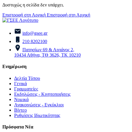
Δυστυχώς η σελίδα δεν υπάρχει.
Επιστροφή στη Αρχική
Επιστροφή στη Αρχική
info@gsee.gr
210 8202100
Πατησίων 69 & Αινιάνος 2,
10434 Αθήνα, ΤΘ 3626, ΤΚ 10210
Ενημέρωση
Δελτία Τύπου
Γενικά
Γραμματείες
Εκδηλώσεις - Κινητοποιήσεις
Νομικά
Ανακοινώσεις - Εγκύκλιοι
Βίντεο
Ρυθμίσεις Ιδιωτικότητας
Πρόσφατα Νέα