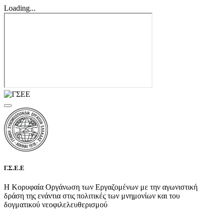
Loading...
Γ.Σ.Ε.Ε
Η Κορυφαία Οργάνωση των Εργαζομένων με την αγωνιστική
δράση της ενάντια στις πολιτικές των μνημονίων και του
δογματικού νεοφιλελευθερισμού