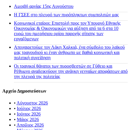
Αμοιβή αργίας 15ης Αυγούστου
H ΓΣΕΕ στο πλευρό των πυρόπληκτων συμπολιτών μας
Κοινωνικοί εταίροι: Επιστολή προς τον Υπουργό Εθνικής
Οικονομίας & Οικονομικών για αύξηση από τα 6 στα 10
ευρώ του ημερήσιου ορίου παροχής σίτισης των
εργαζόμενων
Αποχαιρετούμε τον Λάκη Χαλκιά, ένα σύμβολο του λαϊκού
μας τραγουδιού κι έναν άνθρωπο με βαθιά κοινωνική και
πολιτική συνείδηση
Οι τραγικοί θάνατοι των πυροσβεστών σε Γύθειο και
Ρέθυμνο αναδεικνύουν την ανάγκη γενναίων αποφάσεων από
την πλευρά της πολιτείας
Αρχείο Δημοσιεύσεων
•
Αύγουστος 2026
•
Ιούλιος 2026
•
Ιούνιος 2026
•
Μάιος 2026
•
Απρίλιος 2026