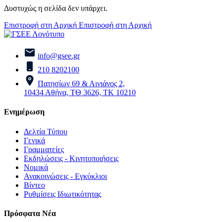
Δυστυχώς η σελίδα δεν υπάρχει.
Επιστροφή στη Αρχική
Επιστροφή στη Αρχική
info@gsee.gr
210 8202100
Πατησίων 69 & Αινιάνος 2,
10434 Αθήνα, ΤΘ 3626, ΤΚ 10210
Ενημέρωση
Δελτία Τύπου
Γενικά
Γραμματείες
Εκδηλώσεις - Κινητοποιήσεις
Νομικά
Ανακοινώσεις - Εγκύκλιοι
Βίντεο
Ρυθμίσεις Ιδιωτικότητας
Πρόσφατα Νέα