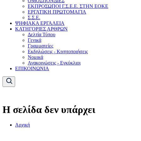
ΟΜΟΣΠΟΝΔΙΕΣ
ΕΚΠΡΟΣΩΠΟΙ Γ.Σ.Ε.Ε. ΣΤΗΝ ΕΟΚΕ
ΕΡΓΑΤΙΚΗ ΠΡΩΤΟΜΑΓΙΑ
Σ.Σ.Ε.
ΨΗΦΙΑΚΑ ΕΡΓΑΛΕΙΑ
ΚΑΤΗΓΟΡΙΕΣ ΑΡΘΡΩΝ
Δελτία Τύπου
Γενικά
Γραμματείες
Εκδηλώσεις - Κινητοποιήσεις
Νομικά
Ανακοινώσεις - Εγκύκλιοι
ΕΠΙΚΟΙΝΩΝΙΑ
Η σελίδα δεν υπάρχει
Αρχική