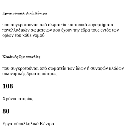
Εργατοϋπαλληλικά Κέντρα
που συγκροτούνται από σωματεία και τοπικά παραρτήματα
πανελλαδικών σωματείων που έχουν την έδρα τους εντός των
ορίων του κάθε νομού
Κλαδικές Ομοσπονδίες
που συγκροτούνται από σωματεία των ίδιων ή συναφών κλάδων
οικονομικής δραστηριότητας
108
Χρόνια ιστορίας
80
Εργατοϋπαλληλικά Κέντρα