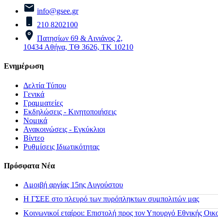
info@gsee.gr
210 8202100
Πατησίων 69 & Αινιάνος 2,
10434 Αθήνα, ΤΘ 3626, ΤΚ 10210
Ενημέρωση
Δελτία Τύπου
Γενικά
Γραμματείες
Εκδηλώσεις - Κινητοποιήσεις
Νομικά
Ανακοινώσεις - Εγκύκλιοι
Βίντεο
Ρυθμίσεις Ιδιωτικότητας
Πρόσφατα Νέα
Αμοιβή αργίας 15ης Αυγούστου
H ΓΣΕΕ στο πλευρό των πυρόπληκτων συμπολιτών μας
Κοινωνικοί εταίροι: Επιστολή προς τον Υπουργό Εθνικής Οικ