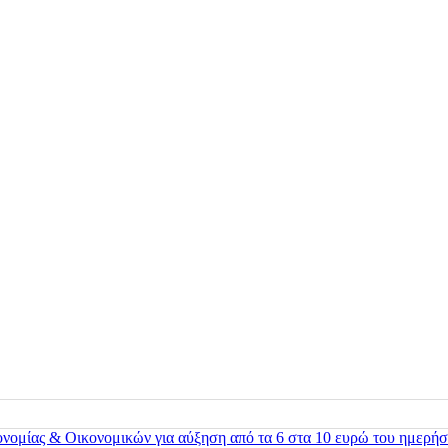
ονομίας & Οικονομικών για αύξηση από τα 6 στα 10 ευρώ του ημερήσ