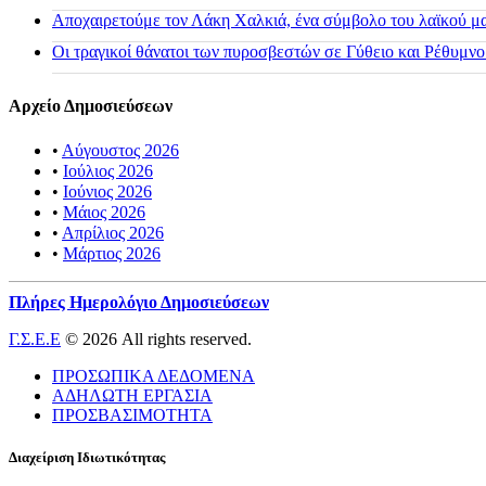
Αποχαιρετούμε τον Λάκη Χαλκιά, ένα σύμβολο του λαϊκού μας
Οι τραγικοί θάνατοι των πυροσβεστών σε Γύθειο και Ρέθυμνο
Αρχείο Δημοσιεύσεων
•
Αύγουστος 2026
•
Ιούλιος 2026
•
Ιούνιος 2026
•
Μάιος 2026
•
Απρίλιος 2026
•
Μάρτιος 2026
Πλήρες Ημερολόγιο Δημοσιεύσεων
Γ.Σ.Ε.Ε
© 2026 All rights reserved.
ΠΡΟΣΩΠΙΚΑ ΔΕΔΟΜΕΝΑ
ΑΔΗΛΩΤΗ ΕΡΓΑΣΙΑ
ΠΡΟΣΒΑΣΙΜΟΤΗΤΑ
Διαχείριση Ιδιωτικότητας