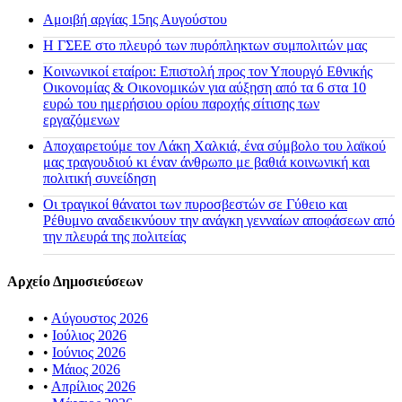
Αμοιβή αργίας 15ης Αυγούστου
H ΓΣΕΕ στο πλευρό των πυρόπληκτων συμπολιτών μας
Κοινωνικοί εταίροι: Επιστολή προς τον Υπουργό Εθνικής
Οικονομίας & Οικονομικών για αύξηση από τα 6 στα 10
ευρώ του ημερήσιου ορίου παροχής σίτισης των
εργαζόμενων
Αποχαιρετούμε τον Λάκη Χαλκιά, ένα σύμβολο του λαϊκού
μας τραγουδιού κι έναν άνθρωπο με βαθιά κοινωνική και
πολιτική συνείδηση
Οι τραγικοί θάνατοι των πυροσβεστών σε Γύθειο και
Ρέθυμνο αναδεικνύουν την ανάγκη γενναίων αποφάσεων από
την πλευρά της πολιτείας
Αρχείο Δημοσιεύσεων
•
Αύγουστος 2026
•
Ιούλιος 2026
•
Ιούνιος 2026
•
Μάιος 2026
•
Απρίλιος 2026