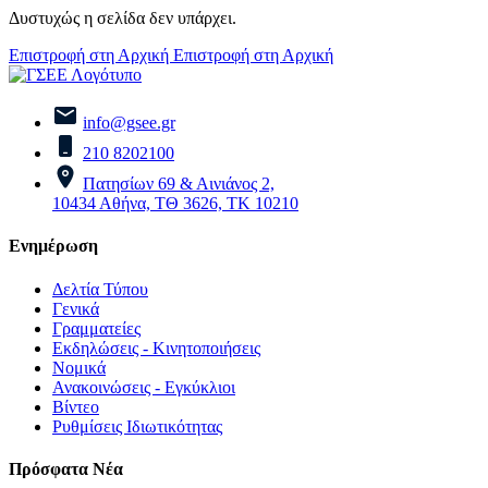
Δυστυχώς η σελίδα δεν υπάρχει.
Επιστροφή στη Αρχική
Επιστροφή στη Αρχική
info@gsee.gr
210 8202100
Πατησίων 69 & Αινιάνος 2,
10434 Αθήνα, ΤΘ 3626, ΤΚ 10210
Ενημέρωση
Δελτία Τύπου
Γενικά
Γραμματείες
Εκδηλώσεις - Κινητοποιήσεις
Νομικά
Ανακοινώσεις - Εγκύκλιοι
Βίντεο
Ρυθμίσεις Ιδιωτικότητας
Πρόσφατα Νέα