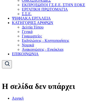
ΟΜΟΣΠΟΝΔΙΕΣ
ΕΚΠΡΟΣΩΠΟΙ Γ.Σ.Ε.Ε. ΣΤΗΝ ΕΟΚΕ
ΕΡΓΑΤΙΚΗ ΠΡΩΤΟΜΑΓΙΑ
Σ.Σ.Ε.
ΨΗΦΙΑΚΑ ΕΡΓΑΛΕΙΑ
ΚΑΤΗΓΟΡΙΕΣ ΑΡΘΡΩΝ
Δελτία Τύπου
Γενικά
Γραμματείες
Εκδηλώσεις - Κινητοποιήσεις
Νομικά
Ανακοινώσεις - Εγκύκλιοι
ΕΠΙΚΟΙΝΩΝΙΑ
Η σελίδα δεν υπάρχει
Αρχική