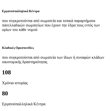
Εργατοϋπαλληλικά Κέντρα
που συγκροτούνται από σωματεία και τοπικά παραρτήματα
πανελλαδικών σωματείων που έχουν την έδρα τους εντός των
ορίων του κάθε νομού
Κλαδικές Ομοσπονδίες
που συγκροτούνται από σωματεία των ίδιων ή συναφών κλάδων
οικονομικής δραστηριότητας
108
Χρόνια ιστορίας
80
Εργατοϋπαλληλικά Κέντρα