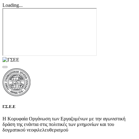
Loading...
Γ.Σ.Ε.Ε
Η Κορυφαία Οργάνωση των Εργαζομένων με την αγωνιστική
δράση της ενάντια στις πολιτικές των μνημονίων και του
δογματικού νεοφιλελευθερισμού