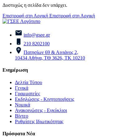
Δυστυχώς η σελίδα δεν υπάρχει.
Επιστροφή στη Αρχική
Επιστροφή στη Αρχική
info@gsee.gr
210 8202100
Πατησίων 69 & Αινιάνος 2,
10434 Αθήνα, ΤΘ 3626, ΤΚ 10210
Ενημέρωση
Δελτία Τύπου
Γενικά
Γραμματείες
Εκδηλώσεις - Κινητοποιήσεις
Νομικά
Ανακοινώσεις - Εγκύκλιοι
Βίντεο
Ρυθμίσεις Ιδιωτικότητας
Πρόσφατα Νέα