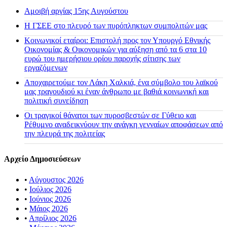
Αμοιβή αργίας 15ης Αυγούστου
H ΓΣΕΕ στο πλευρό των πυρόπληκτων συμπολιτών μας
Κοινωνικοί εταίροι: Επιστολή προς τον Υπουργό Εθνικής
Οικονομίας & Οικονομικών για αύξηση από τα 6 στα 10
ευρώ του ημερήσιου ορίου παροχής σίτισης των
εργαζόμενων
Αποχαιρετούμε τον Λάκη Χαλκιά, ένα σύμβολο του λαϊκού
μας τραγουδιού κι έναν άνθρωπο με βαθιά κοινωνική και
πολιτική συνείδηση
Οι τραγικοί θάνατοι των πυροσβεστών σε Γύθειο και
Ρέθυμνο αναδεικνύουν την ανάγκη γενναίων αποφάσεων από
την πλευρά της πολιτείας
Αρχείο Δημοσιεύσεων
•
Αύγουστος 2026
•
Ιούλιος 2026
•
Ιούνιος 2026
•
Μάιος 2026
•
Απρίλιος 2026