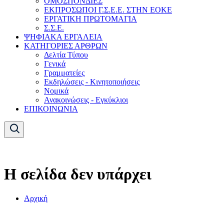
ΟΜΟΣΠΟΝΔΙΕΣ
ΕΚΠΡΟΣΩΠΟΙ Γ.Σ.Ε.Ε. ΣΤΗΝ ΕΟΚΕ
ΕΡΓΑΤΙΚΗ ΠΡΩΤΟΜΑΓΙΑ
Σ.Σ.Ε.
ΨΗΦΙΑΚΑ ΕΡΓΑΛΕΙΑ
ΚΑΤΗΓΟΡΙΕΣ ΑΡΘΡΩΝ
Δελτία Τύπου
Γενικά
Γραμματείες
Εκδηλώσεις - Κινητοποιήσεις
Νομικά
Ανακοινώσεις - Εγκύκλιοι
ΕΠΙΚΟΙΝΩΝΙΑ
Η σελίδα δεν υπάρχει
Αρχική