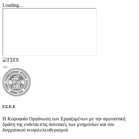
Loading...
Γ.Σ.Ε.Ε
Η Κορυφαία Οργάνωση των Εργαζομένων με την αγωνιστική
δράση της ενάντια στις πολιτικές των μνημονίων και του
δογματικού νεοφιλελευθερισμού