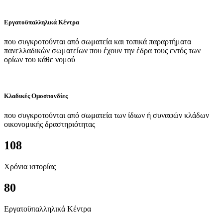
Εργατοϋπαλληλικά Κέντρα
που συγκροτούνται από σωματεία και τοπικά παραρτήματα
πανελλαδικών σωματείων που έχουν την έδρα τους εντός των
ορίων του κάθε νομού
Κλαδικές Ομοσπονδίες
που συγκροτούνται από σωματεία των ίδιων ή συναφών κλάδων
οικονομικής δραστηριότητας
108
Χρόνια ιστορίας
80
Εργατοϋπαλληλικά Κέντρα