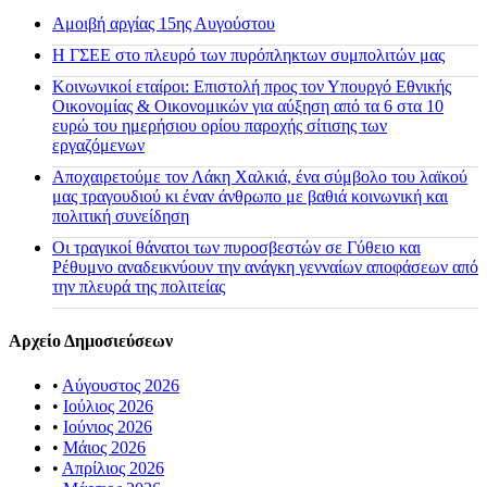
Αμοιβή αργίας 15ης Αυγούστου
H ΓΣΕΕ στο πλευρό των πυρόπληκτων συμπολιτών μας
Κοινωνικοί εταίροι: Επιστολή προς τον Υπουργό Εθνικής
Οικονομίας & Οικονομικών για αύξηση από τα 6 στα 10
ευρώ του ημερήσιου ορίου παροχής σίτισης των
εργαζόμενων
Αποχαιρετούμε τον Λάκη Χαλκιά, ένα σύμβολο του λαϊκού
μας τραγουδιού κι έναν άνθρωπο με βαθιά κοινωνική και
πολιτική συνείδηση
Οι τραγικοί θάνατοι των πυροσβεστών σε Γύθειο και
Ρέθυμνο αναδεικνύουν την ανάγκη γενναίων αποφάσεων από
την πλευρά της πολιτείας
Αρχείο Δημοσιεύσεων
•
Αύγουστος 2026
•
Ιούλιος 2026
•
Ιούνιος 2026
•
Μάιος 2026
•
Απρίλιος 2026