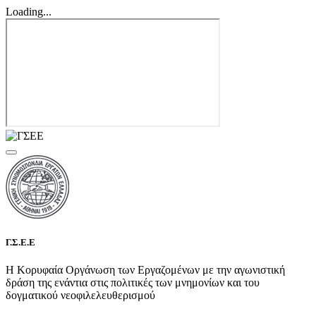
Loading...
Γ.Σ.Ε.Ε
Η Κορυφαία Οργάνωση των Εργαζομένων με την αγωνιστική
δράση της ενάντια στις πολιτικές των μνημονίων και του
δογματικού νεοφιλελευθερισμού