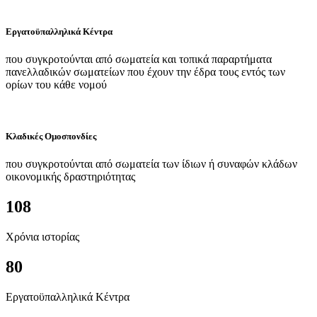
Εργατοϋπαλληλικά Κέντρα
που συγκροτούνται από σωματεία και τοπικά παραρτήματα
πανελλαδικών σωματείων που έχουν την έδρα τους εντός των
ορίων του κάθε νομού
Κλαδικές Ομοσπονδίες
που συγκροτούνται από σωματεία των ίδιων ή συναφών κλάδων
οικονομικής δραστηριότητας
108
Χρόνια ιστορίας
80
Εργατοϋπαλληλικά Κέντρα