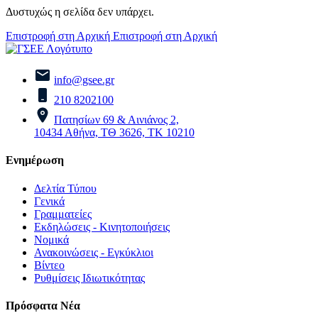
Δυστυχώς η σελίδα δεν υπάρχει.
Επιστροφή στη Αρχική
Επιστροφή στη Αρχική
info@gsee.gr
210 8202100
Πατησίων 69 & Αινιάνος 2,
10434 Αθήνα, ΤΘ 3626, ΤΚ 10210
Ενημέρωση
Δελτία Τύπου
Γενικά
Γραμματείες
Εκδηλώσεις - Κινητοποιήσεις
Νομικά
Ανακοινώσεις - Εγκύκλιοι
Βίντεο
Ρυθμίσεις Ιδιωτικότητας
Πρόσφατα Νέα