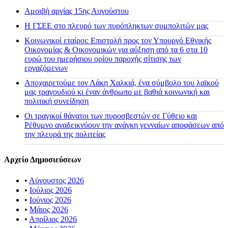
Αμοιβή αργίας 15ης Αυγούστου
H ΓΣΕΕ στο πλευρό των πυρόπληκτων συμπολιτών μας
Κοινωνικοί εταίροι: Επιστολή προς τον Υπουργό Εθνικής
Οικονομίας & Οικονομικών για αύξηση από τα 6 στα 10
ευρώ του ημερήσιου ορίου παροχής σίτισης των
εργαζόμενων
Αποχαιρετούμε τον Λάκη Χαλκιά, ένα σύμβολο του λαϊκού
μας τραγουδιού κι έναν άνθρωπο με βαθιά κοινωνική και
πολιτική συνείδηση
Οι τραγικοί θάνατοι των πυροσβεστών σε Γύθειο και
Ρέθυμνο αναδεικνύουν την ανάγκη γενναίων αποφάσεων από
την πλευρά της πολιτείας
Αρχείο Δημοσιεύσεων
•
Αύγουστος 2026
•
Ιούλιος 2026
•
Ιούνιος 2026
•
Μάιος 2026
•
Απρίλιος 2026