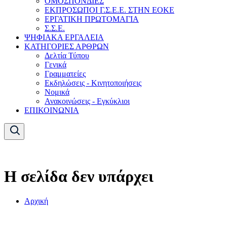
ΟΜΟΣΠΟΝΔΙΕΣ
ΕΚΠΡΟΣΩΠΟΙ Γ.Σ.Ε.Ε. ΣΤΗΝ ΕΟΚΕ
ΕΡΓΑΤΙΚΗ ΠΡΩΤΟΜΑΓΙΑ
Σ.Σ.Ε.
ΨΗΦΙΑΚΑ ΕΡΓΑΛΕΙΑ
ΚΑΤΗΓΟΡΙΕΣ ΑΡΘΡΩΝ
Δελτία Τύπου
Γενικά
Γραμματείες
Εκδηλώσεις - Κινητοποιήσεις
Νομικά
Ανακοινώσεις - Εγκύκλιοι
ΕΠΙΚΟΙΝΩΝΙΑ
Η σελίδα δεν υπάρχει
Αρχική