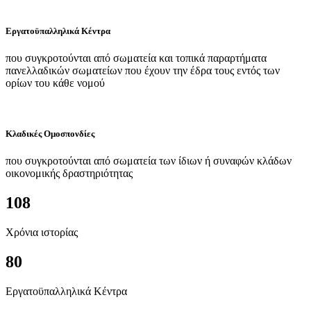
Εργατοϋπαλληλικά Κέντρα
που συγκροτούνται από σωματεία και τοπικά παραρτήματα
πανελλαδικών σωματείων που έχουν την έδρα τους εντός των
ορίων του κάθε νομού
Κλαδικές Ομοσπονδίες
που συγκροτούνται από σωματεία των ίδιων ή συναφών κλάδων
οικονομικής δραστηριότητας
108
Χρόνια ιστορίας
80
Εργατοϋπαλληλικά Κέντρα