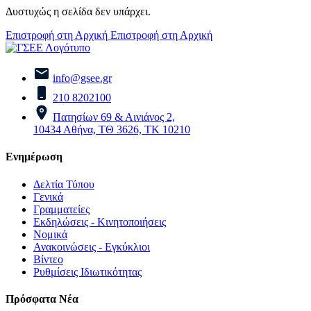
Δυστυχώς η σελίδα δεν υπάρχει.
Επιστροφή στη Αρχική
Επιστροφή στη Αρχική
info@gsee.gr
210 8202100
Πατησίων 69 & Αινιάνος 2,
10434 Αθήνα, ΤΘ 3626, ΤΚ 10210
Ενημέρωση
Δελτία Τύπου
Γενικά
Γραμματείες
Εκδηλώσεις - Κινητοποιήσεις
Νομικά
Ανακοινώσεις - Εγκύκλιοι
Βίντεο
Ρυθμίσεις Ιδιωτικότητας
Πρόσφατα Νέα