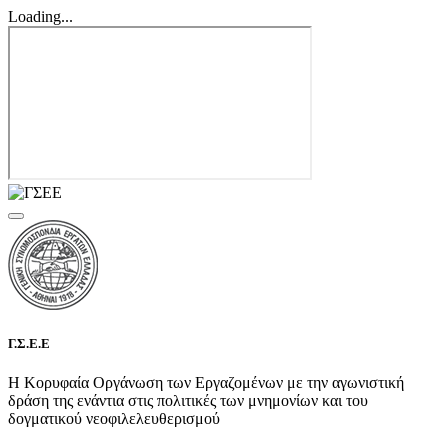
Loading...
Γ.Σ.Ε.Ε
Η Κορυφαία Οργάνωση των Εργαζομένων με την αγωνιστική
δράση της ενάντια στις πολιτικές των μνημονίων και του
δογματικού νεοφιλελευθερισμού