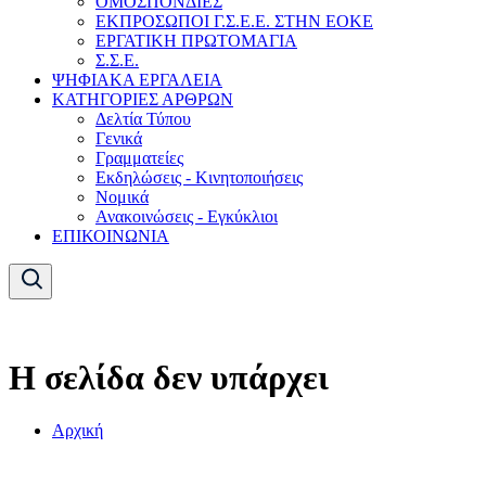
ΟΜΟΣΠΟΝΔΙΕΣ
ΕΚΠΡΟΣΩΠΟΙ Γ.Σ.Ε.Ε. ΣΤΗΝ ΕΟΚΕ
ΕΡΓΑΤΙΚΗ ΠΡΩΤΟΜΑΓΙΑ
Σ.Σ.Ε.
ΨΗΦΙΑΚΑ ΕΡΓΑΛΕΙΑ
ΚΑΤΗΓΟΡΙΕΣ ΑΡΘΡΩΝ
Δελτία Τύπου
Γενικά
Γραμματείες
Εκδηλώσεις - Κινητοποιήσεις
Νομικά
Ανακοινώσεις - Εγκύκλιοι
ΕΠΙΚΟΙΝΩΝΙΑ
Η σελίδα δεν υπάρχει
Αρχική