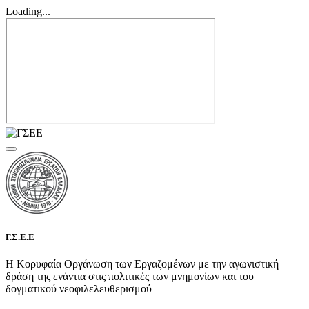
Loading...
Γ.Σ.Ε.Ε
Η Κορυφαία Οργάνωση των Εργαζομένων με την αγωνιστική
δράση της ενάντια στις πολιτικές των μνημονίων και του
δογματικού νεοφιλελευθερισμού