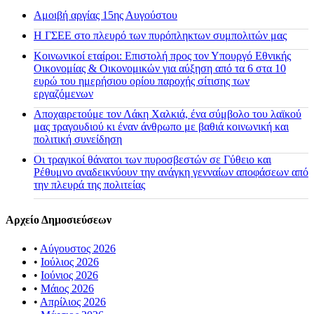
Αμοιβή αργίας 15ης Αυγούστου
H ΓΣΕΕ στο πλευρό των πυρόπληκτων συμπολιτών μας
Κοινωνικοί εταίροι: Επιστολή προς τον Υπουργό Εθνικής
Οικονομίας & Οικονομικών για αύξηση από τα 6 στα 10
ευρώ του ημερήσιου ορίου παροχής σίτισης των
εργαζόμενων
Αποχαιρετούμε τον Λάκη Χαλκιά, ένα σύμβολο του λαϊκού
μας τραγουδιού κι έναν άνθρωπο με βαθιά κοινωνική και
πολιτική συνείδηση
Οι τραγικοί θάνατοι των πυροσβεστών σε Γύθειο και
Ρέθυμνο αναδεικνύουν την ανάγκη γενναίων αποφάσεων από
την πλευρά της πολιτείας
Αρχείο Δημοσιεύσεων
•
Αύγουστος 2026
•
Ιούλιος 2026
•
Ιούνιος 2026
•
Μάιος 2026
•
Απρίλιος 2026