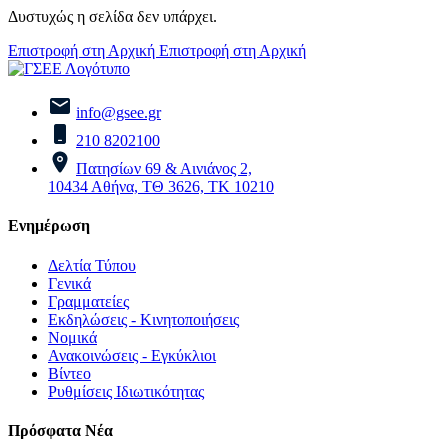
Δυστυχώς η σελίδα δεν υπάρχει.
Επιστροφή στη Αρχική
Επιστροφή στη Αρχική
info@gsee.gr
210 8202100
Πατησίων 69 & Αινιάνος 2,
10434 Αθήνα, ΤΘ 3626, ΤΚ 10210
Ενημέρωση
Δελτία Τύπου
Γενικά
Γραμματείες
Εκδηλώσεις - Κινητοποιήσεις
Νομικά
Ανακοινώσεις - Εγκύκλιοι
Βίντεο
Ρυθμίσεις Ιδιωτικότητας
Πρόσφατα Νέα