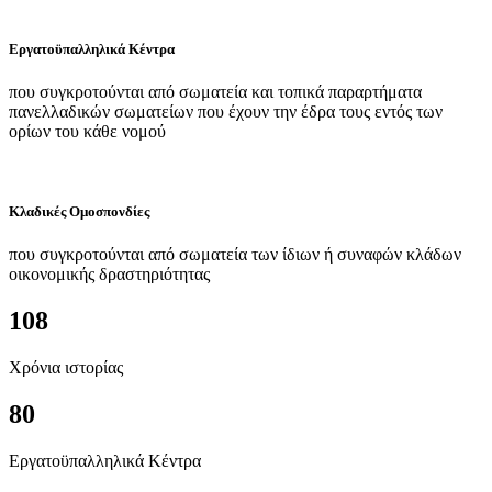
Εργατοϋπαλληλικά Κέντρα
που συγκροτούνται από σωματεία και τοπικά παραρτήματα
πανελλαδικών σωματείων που έχουν την έδρα τους εντός των
ορίων του κάθε νομού
Κλαδικές Ομοσπονδίες
που συγκροτούνται από σωματεία των ίδιων ή συναφών κλάδων
οικονομικής δραστηριότητας
108
Χρόνια ιστορίας
80
Εργατοϋπαλληλικά Κέντρα