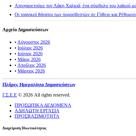
Αποχαιρετούμε τον Λάκη Χαλκιά, ένα σύμβολο του λαϊκού μας
Οι τραγικοί θάνατοι των πυροσβεστών σε Γύθειο και Ρέθυμνο
Αρχείο Δημοσιεύσεων
•
Αύγουστος 2026
•
Ιούλιος 2026
•
Ιούνιος 2026
•
Μάιος 2026
•
Απρίλιος 2026
•
Μάρτιος 2026
Πλήρες Ημερολόγιο Δημοσιεύσεων
Γ.Σ.Ε.Ε
© 2026 All rights reserved.
ΠΡΟΣΩΠΙΚΑ ΔΕΔΟΜΕΝΑ
ΑΔΗΛΩΤΗ ΕΡΓΑΣΙΑ
ΠΡΟΣΒΑΣΙΜΟΤΗΤΑ
Διαχείριση Ιδιωτικότητας