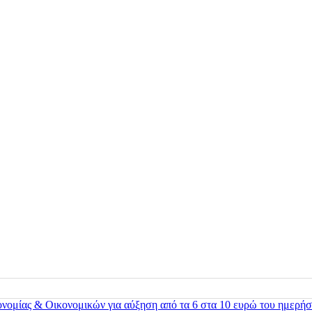
ονομίας & Οικονομικών για αύξηση από τα 6 στα 10 ευρώ του ημερήσ