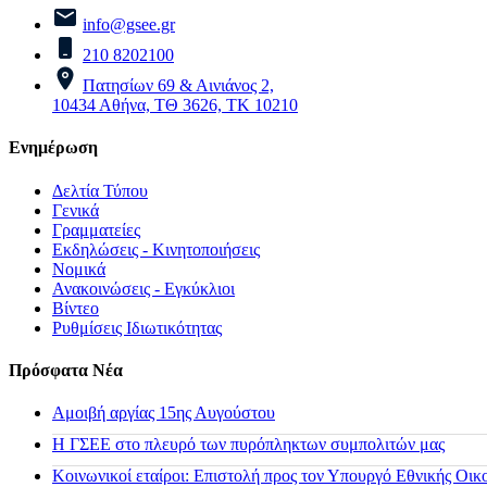
info@gsee.gr
210 8202100
Πατησίων 69 & Αινιάνος 2,
10434 Αθήνα, ΤΘ 3626, ΤΚ 10210
Ενημέρωση
Δελτία Τύπου
Γενικά
Γραμματείες
Εκδηλώσεις - Κινητοποιήσεις
Νομικά
Ανακοινώσεις - Εγκύκλιοι
Βίντεο
Ρυθμίσεις Ιδιωτικότητας
Πρόσφατα Νέα
Αμοιβή αργίας 15ης Αυγούστου
H ΓΣΕΕ στο πλευρό των πυρόπληκτων συμπολιτών μας
Κοινωνικοί εταίροι: Επιστολή προς τον Υπουργό Εθνικής Οικ