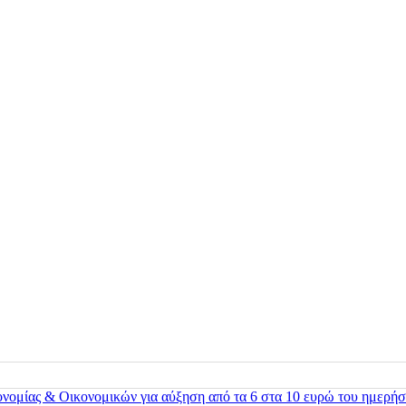
ονομίας & Οικονομικών για αύξηση από τα 6 στα 10 ευρώ του ημερήσ