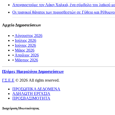
Αποχαιρετούμε τον Λάκη Χαλκιά, ένα σύμβολο του λαϊκού μας
Οι τραγικοί θάνατοι των πυροσβεστών σε Γύθειο και Ρέθυμνο
Αρχείο Δημοσιεύσεων
•
Αύγουστος 2026
•
Ιούλιος 2026
•
Ιούνιος 2026
•
Μάιος 2026
•
Απρίλιος 2026
•
Μάρτιος 2026
Πλήρες Ημερολόγιο Δημοσιεύσεων
Γ.Σ.Ε.Ε
© 2026 All rights reserved.
ΠΡΟΣΩΠΙΚΑ ΔΕΔΟΜΕΝΑ
ΑΔΗΛΩΤΗ ΕΡΓΑΣΙΑ
ΠΡΟΣΒΑΣΙΜΟΤΗΤΑ
Διαχείριση Ιδιωτικότητας