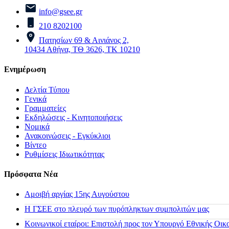
info@gsee.gr
210 8202100
Πατησίων 69 & Αινιάνος 2,
10434 Αθήνα, ΤΘ 3626, ΤΚ 10210
Ενημέρωση
Δελτία Τύπου
Γενικά
Γραμματείες
Εκδηλώσεις - Κινητοποιήσεις
Νομικά
Ανακοινώσεις - Εγκύκλιοι
Βίντεο
Ρυθμίσεις Ιδιωτικότητας
Πρόσφατα Νέα
Αμοιβή αργίας 15ης Αυγούστου
H ΓΣΕΕ στο πλευρό των πυρόπληκτων συμπολιτών μας
Κοινωνικοί εταίροι: Επιστολή προς τον Υπουργό Εθνικής Οικ