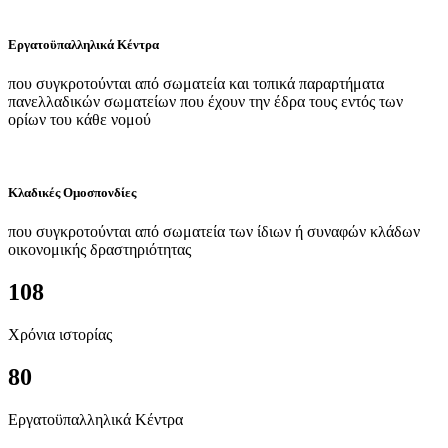
Εργατοϋπαλληλικά Κέντρα
που συγκροτούνται από σωματεία και τοπικά παραρτήματα
πανελλαδικών σωματείων που έχουν την έδρα τους εντός των
ορίων του κάθε νομού
Κλαδικές Ομοσπονδίες
που συγκροτούνται από σωματεία των ίδιων ή συναφών κλάδων
οικονομικής δραστηριότητας
108
Χρόνια ιστορίας
80
Εργατοϋπαλληλικά Κέντρα