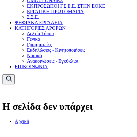
ΟΜΟΣΠΟΝΔΙΕΣ
ΕΚΠΡΟΣΩΠΟΙ Γ.Σ.Ε.Ε. ΣΤΗΝ ΕΟΚΕ
ΕΡΓΑΤΙΚΗ ΠΡΩΤΟΜΑΓΙΑ
Σ.Σ.Ε.
ΨΗΦΙΑΚΑ ΕΡΓΑΛΕΙΑ
ΚΑΤΗΓΟΡΙΕΣ ΑΡΘΡΩΝ
Δελτία Τύπου
Γενικά
Γραμματείες
Εκδηλώσεις - Κινητοποιήσεις
Νομικά
Ανακοινώσεις - Εγκύκλιοι
ΕΠΙΚΟΙΝΩΝΙΑ
Η σελίδα δεν υπάρχει
Αρχική