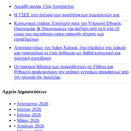
Αμοιβή αργίας 15ης Αυγούστου
H ΓΣΕΕ στο πλευρό των πυρόπληκτων συμπολιτών μας
Κοινωνικοί εταίροι: Επιστολή προς τον Υπουργό Εθνικής
Οικονομίας & Οικονομικών για αύξηση από τα 6 στα 10
ευρώ του ημερήσιου ορίου παροχής σίτισης των
εργαζόμενων
Αποχαιρετούμε τον Λάκη Χαλκιά, ένα σύμβολο του λαϊκού
μας τραγουδιού κι έναν άνθρωπο με βαθιά κοινωνική και
πολιτική συνείδηση
Οι τραγικοί θάνατοι των πυροσβεστών σε Γύθειο και
Ρέθυμνο αναδεικνύουν την ανάγκη γενναίων αποφάσεων από
την πλευρά της πολιτείας
Αρχείο Δημοσιεύσεων
•
Αύγουστος 2026
•
Ιούλιος 2026
•
Ιούνιος 2026
•
Μάιος 2026
•
Απρίλιος 2026