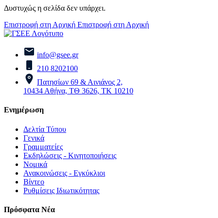
Δυστυχώς η σελίδα δεν υπάρχει.
Επιστροφή στη Αρχική
Επιστροφή στη Αρχική
info@gsee.gr
210 8202100
Πατησίων 69 & Αινιάνος 2,
10434 Αθήνα, ΤΘ 3626, ΤΚ 10210
Ενημέρωση
Δελτία Τύπου
Γενικά
Γραμματείες
Εκδηλώσεις - Κινητοποιήσεις
Νομικά
Ανακοινώσεις - Εγκύκλιοι
Βίντεο
Ρυθμίσεις Ιδιωτικότητας
Πρόσφατα Νέα