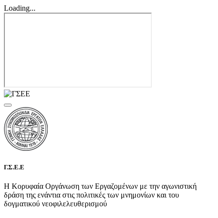
Loading...
Γ.Σ.Ε.Ε
Η Κορυφαία Οργάνωση των Εργαζομένων με την αγωνιστική
δράση της ενάντια στις πολιτικές των μνημονίων και του
δογματικού νεοφιλελευθερισμού