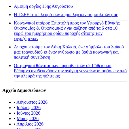
Αμοιβή αργίας 15ης Αυγούστου
H ΓΣΕΕ στο πλευρό των πυρόπληκτων συμπολιτών μας
Κοινωνικοί εταίροι: Επιστολή προς τον Υπουργό Εθνικής
Οικονομίας & Οικονομικών για αύξηση από τα 6 στα 10
ευρώ του ημερήσιου ορίου παροχής σίτισης των
εργαζόμενων
Αποχαιρετούμε τον Λάκη Χαλκιά, ένα σύμβολο του λαϊκού
μας τραγουδιού κι έναν άνθρωπο με βαθιά κοινωνική και
πολιτική συνείδηση
Οι τραγικοί θάνατοι των πυροσβεστών σε Γύθειο και
Ρέθυμνο αναδεικνύουν την ανάγκη γενναίων αποφάσεων από
την πλευρά της πολιτείας
Αρχείο Δημοσιεύσεων
•
Αύγουστος 2026
•
Ιούλιος 2026
•
Ιούνιος 2026
•
Μάιος 2026
•
Απρίλιος 2026