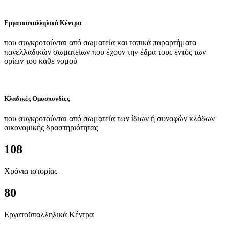
Εργατοϋπαλληλικά Κέντρα
που συγκροτούνται από σωματεία και τοπικά παραρτήματα
πανελλαδικών σωματείων που έχουν την έδρα τους εντός των
ορίων του κάθε νομού
Κλαδικές Ομοσπονδίες
που συγκροτούνται από σωματεία των ίδιων ή συναφών κλάδων
οικονομικής δραστηριότητας
108
Χρόνια ιστορίας
80
Εργατοϋπαλληλικά Κέντρα