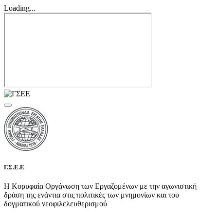
Loading...
Γ.Σ.Ε.Ε
Η Κορυφαία Οργάνωση των Εργαζομένων με την αγωνιστική
δράση της ενάντια στις πολιτικές των μνημονίων και του
δογματικού νεοφιλελευθερισμού