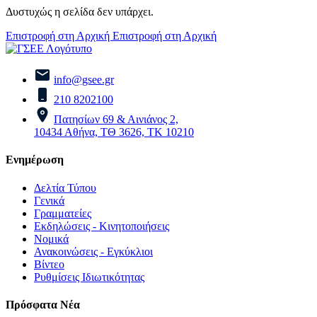
Δυστυχώς η σελίδα δεν υπάρχει.
Επιστροφή στη Αρχική
Επιστροφή στη Αρχική
info@gsee.gr
210 8202100
Πατησίων 69 & Αινιάνος 2,
10434 Αθήνα, ΤΘ 3626, ΤΚ 10210
Ενημέρωση
Δελτία Τύπου
Γενικά
Γραμματείες
Εκδηλώσεις - Κινητοποιήσεις
Νομικά
Ανακοινώσεις - Εγκύκλιοι
Βίντεο
Ρυθμίσεις Ιδιωτικότητας
Πρόσφατα Νέα