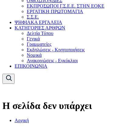
ΟΜΟΣΠΟΝΔΙΕΣ
ΕΚΠΡΟΣΩΠΟΙ Γ.Σ.Ε.Ε. ΣΤΗΝ ΕΟΚΕ
ΕΡΓΑΤΙΚΗ ΠΡΩΤΟΜΑΓΙΑ
Σ.Σ.Ε.
ΨΗΦΙΑΚΑ ΕΡΓΑΛΕΙΑ
ΚΑΤΗΓΟΡΙΕΣ ΑΡΘΡΩΝ
Δελτία Τύπου
Γενικά
Γραμματείες
Εκδηλώσεις - Κινητοποιήσεις
Νομικά
Ανακοινώσεις - Εγκύκλιοι
ΕΠΙΚΟΙΝΩΝΙΑ
Η σελίδα δεν υπάρχει
Αρχική