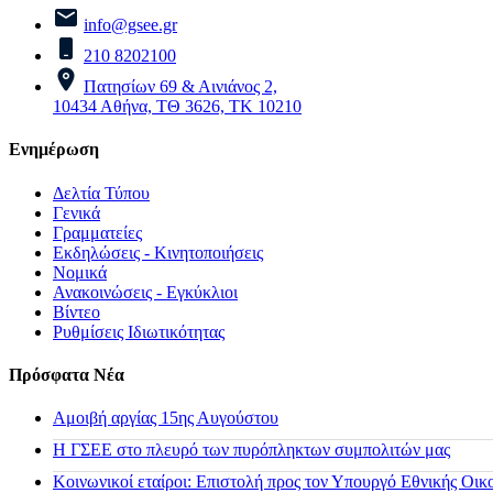
info@gsee.gr
210 8202100
Πατησίων 69 & Αινιάνος 2,
10434 Αθήνα, ΤΘ 3626, ΤΚ 10210
Ενημέρωση
Δελτία Τύπου
Γενικά
Γραμματείες
Εκδηλώσεις - Κινητοποιήσεις
Νομικά
Ανακοινώσεις - Εγκύκλιοι
Βίντεο
Ρυθμίσεις Ιδιωτικότητας
Πρόσφατα Νέα
Αμοιβή αργίας 15ης Αυγούστου
H ΓΣΕΕ στο πλευρό των πυρόπληκτων συμπολιτών μας
Κοινωνικοί εταίροι: Επιστολή προς τον Υπουργό Εθνικής Οικ