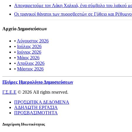
Αποχαιρετούμε τον Λάκη Χαλκιά, ένα σύμβολο του λαϊκού μας
Οι τραγικοί θάνατοι των πυροσβεστών σε Γύθειο και Ρέθυμνο
Αρχείο Δημοσιεύσεων
•
Αύγουστος 2026
•
Ιούλιος 2026
•
Ιούνιος 2026
•
Μάιος 2026
•
Απρίλιος 2026
•
Μάρτιος 2026
Πλήρες Ημερολόγιο Δημοσιεύσεων
Γ.Σ.Ε.Ε
© 2026 All rights reserved.
ΠΡΟΣΩΠΙΚΑ ΔΕΔΟΜΕΝΑ
ΑΔΗΛΩΤΗ ΕΡΓΑΣΙΑ
ΠΡΟΣΒΑΣΙΜΟΤΗΤΑ
Διαχείριση Ιδιωτικότητας