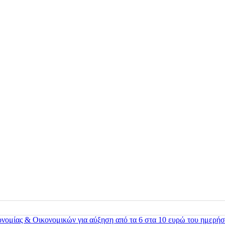
ονομίας & Οικονομικών για αύξηση από τα 6 στα 10 ευρώ του ημερήσ