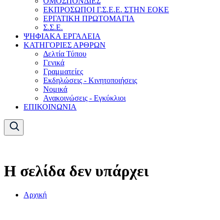
ΟΜΟΣΠΟΝΔΙΕΣ
ΕΚΠΡΟΣΩΠΟΙ Γ.Σ.Ε.Ε. ΣΤΗΝ ΕΟΚΕ
ΕΡΓΑΤΙΚΗ ΠΡΩΤΟΜΑΓΙΑ
Σ.Σ.Ε.
ΨΗΦΙΑΚΑ ΕΡΓΑΛΕΙΑ
ΚΑΤΗΓΟΡΙΕΣ ΑΡΘΡΩΝ
Δελτία Τύπου
Γενικά
Γραμματείες
Εκδηλώσεις - Κινητοποιήσεις
Νομικά
Ανακοινώσεις - Εγκύκλιοι
ΕΠΙΚΟΙΝΩΝΙΑ
Η σελίδα δεν υπάρχει
Αρχική