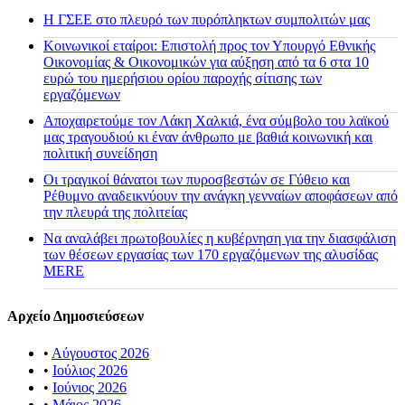
H ΓΣΕΕ στο πλευρό των πυρόπληκτων συμπολιτών μας
Κοινωνικοί εταίροι: Επιστολή προς τον Υπουργό Εθνικής
Οικονομίας & Οικονομικών για αύξηση από τα 6 στα 10
ευρώ του ημερήσιου ορίου παροχής σίτισης των
εργαζόμενων
Αποχαιρετούμε τον Λάκη Χαλκιά, ένα σύμβολο του λαϊκού
μας τραγουδιού κι έναν άνθρωπο με βαθιά κοινωνική και
πολιτική συνείδηση
Οι τραγικοί θάνατοι των πυροσβεστών σε Γύθειο και
Ρέθυμνο αναδεικνύουν την ανάγκη γενναίων αποφάσεων από
την πλευρά της πολιτείας
Να αναλάβει πρωτοβουλίες η κυβέρνηση για την διασφάλιση
των θέσεων εργασίας των 170 εργαζόμενων της αλυσίδας
MERE
Αρχείο Δημοσιεύσεων
•
Αύγουστος 2026
•
Ιούλιος 2026
•
Ιούνιος 2026
•
Μάιος 2026