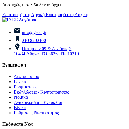
Δυστυχώς η σελίδα δεν υπάρχει.
Επιστροφή στη Αρχική
Επιστροφή στη Αρχική
info@gsee.gr
210 8202100
Πατησίων 69 & Αινιάνος 2,
10434 Αθήνα, ΤΘ 3626, ΤΚ 10210
Ενημέρωση
Δελτία Τύπου
Γενικά
Γραμματείες
Εκδηλώσεις - Κινητοποιήσεις
Νομικά
Ανακοινώσεις - Εγκύκλιοι
Βίντεο
Ρυθμίσεις Ιδιωτικότητας
Πρόσφατα Νέα