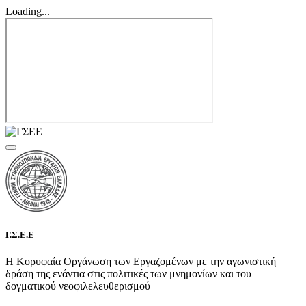
Loading...
Γ.Σ.Ε.Ε
Η Κορυφαία Οργάνωση των Εργαζομένων με την αγωνιστική
δράση της ενάντια στις πολιτικές των μνημονίων και του
δογματικού νεοφιλελευθερισμού