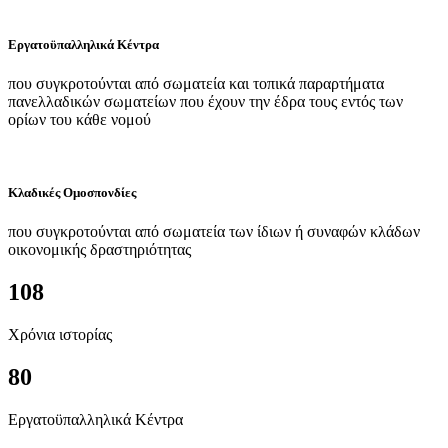
Εργατοϋπαλληλικά Κέντρα
που συγκροτούνται από σωματεία και τοπικά παραρτήματα
πανελλαδικών σωματείων που έχουν την έδρα τους εντός των
ορίων του κάθε νομού
Κλαδικές Ομοσπονδίες
που συγκροτούνται από σωματεία των ίδιων ή συναφών κλάδων
οικονομικής δραστηριότητας
108
Χρόνια ιστορίας
80
Εργατοϋπαλληλικά Κέντρα