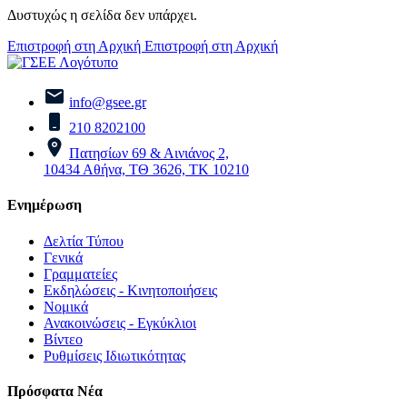
Δυστυχώς η σελίδα δεν υπάρχει.
Επιστροφή στη Αρχική
Επιστροφή στη Αρχική
info@gsee.gr
210 8202100
Πατησίων 69 & Αινιάνος 2,
10434 Αθήνα, ΤΘ 3626, ΤΚ 10210
Ενημέρωση
Δελτία Τύπου
Γενικά
Γραμματείες
Εκδηλώσεις - Κινητοποιήσεις
Νομικά
Ανακοινώσεις - Εγκύκλιοι
Βίντεο
Ρυθμίσεις Ιδιωτικότητας
Πρόσφατα Νέα