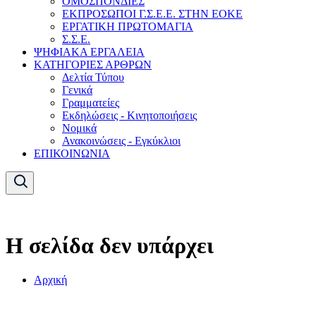
ΟΜΟΣΠΟΝΔΙΕΣ
ΕΚΠΡΟΣΩΠΟΙ Γ.Σ.Ε.Ε. ΣΤΗΝ ΕΟΚΕ
ΕΡΓΑΤΙΚΗ ΠΡΩΤΟΜΑΓΙΑ
Σ.Σ.Ε.
ΨΗΦΙΑΚΑ ΕΡΓΑΛΕΙΑ
ΚΑΤΗΓΟΡΙΕΣ ΑΡΘΡΩΝ
Δελτία Τύπου
Γενικά
Γραμματείες
Εκδηλώσεις - Κινητοποιήσεις
Νομικά
Ανακοινώσεις - Εγκύκλιοι
ΕΠΙΚΟΙΝΩΝΙΑ
Η σελίδα δεν υπάρχει
Αρχική