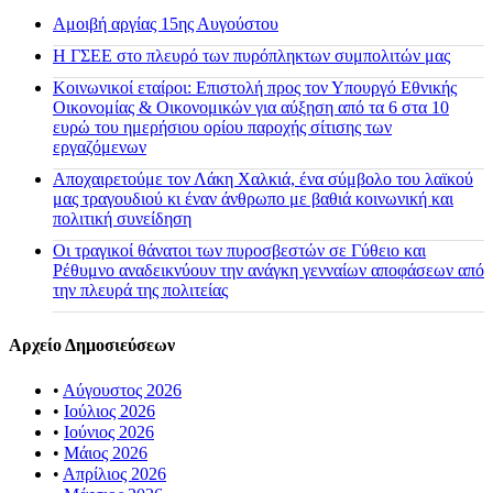
Αμοιβή αργίας 15ης Αυγούστου
H ΓΣΕΕ στο πλευρό των πυρόπληκτων συμπολιτών μας
Κοινωνικοί εταίροι: Επιστολή προς τον Υπουργό Εθνικής
Οικονομίας & Οικονομικών για αύξηση από τα 6 στα 10
ευρώ του ημερήσιου ορίου παροχής σίτισης των
εργαζόμενων
Αποχαιρετούμε τον Λάκη Χαλκιά, ένα σύμβολο του λαϊκού
μας τραγουδιού κι έναν άνθρωπο με βαθιά κοινωνική και
πολιτική συνείδηση
Οι τραγικοί θάνατοι των πυροσβεστών σε Γύθειο και
Ρέθυμνο αναδεικνύουν την ανάγκη γενναίων αποφάσεων από
την πλευρά της πολιτείας
Αρχείο Δημοσιεύσεων
•
Αύγουστος 2026
•
Ιούλιος 2026
•
Ιούνιος 2026
•
Μάιος 2026
•
Απρίλιος 2026