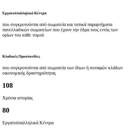
Εργατοϋπαλληλικά Κέντρα
που συγκροτούνται από σωματεία και τοπικά παραρτήματα
πανελλαδικών σωματείων που έχουν την έδρα τους εντός των
ορίων του κάθε νομού
Κλαδικές Ομοσπονδίες
που συγκροτούνται από σωματεία των ίδιων ή συναφών κλάδων
οικονομικής δραστηριότητας
108
Χρόνια ιστορίας
80
Εργατοϋπαλληλικά Κέντρα