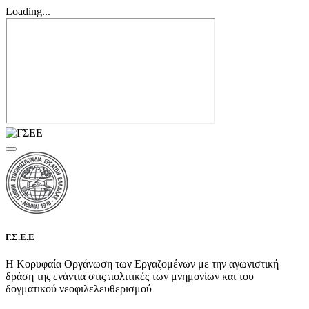
Loading...
Γ.Σ.Ε.Ε
Η Κορυφαία Οργάνωση των Εργαζομένων με την αγωνιστική
δράση της ενάντια στις πολιτικές των μνημονίων και του
δογματικού νεοφιλελευθερισμού