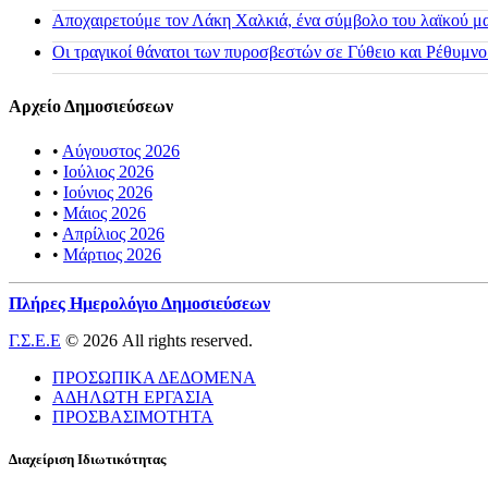
Αποχαιρετούμε τον Λάκη Χαλκιά, ένα σύμβολο του λαϊκού μας
Οι τραγικοί θάνατοι των πυροσβεστών σε Γύθειο και Ρέθυμνο
Αρχείο Δημοσιεύσεων
•
Αύγουστος 2026
•
Ιούλιος 2026
•
Ιούνιος 2026
•
Μάιος 2026
•
Απρίλιος 2026
•
Μάρτιος 2026
Πλήρες Ημερολόγιο Δημοσιεύσεων
Γ.Σ.Ε.Ε
© 2026 All rights reserved.
ΠΡΟΣΩΠΙΚΑ ΔΕΔΟΜΕΝΑ
ΑΔΗΛΩΤΗ ΕΡΓΑΣΙΑ
ΠΡΟΣΒΑΣΙΜΟΤΗΤΑ
Διαχείριση Ιδιωτικότητας