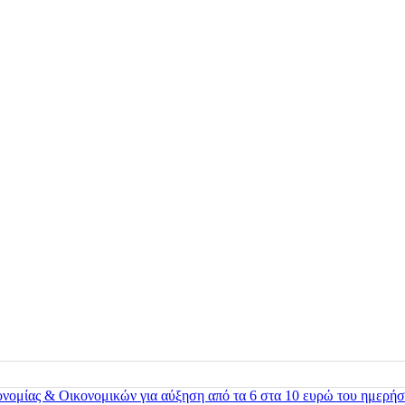
ονομίας & Οικονομικών για αύξηση από τα 6 στα 10 ευρώ του ημερήσ