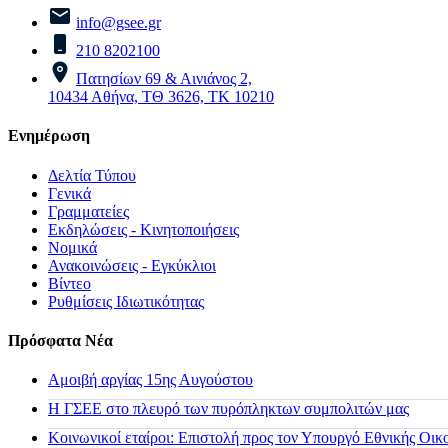
info@gsee.gr
210 8202100
Πατησίων 69 & Αινιάνος 2,
10434 Αθήνα, ΤΘ 3626, ΤΚ 10210
Ενημέρωση
Δελτία Τύπου
Γενικά
Γραμματείες
Εκδηλώσεις - Κινητοποιήσεις
Νομικά
Ανακοινώσεις - Εγκύκλιοι
Βίντεο
Ρυθμίσεις Ιδιωτικότητας
Πρόσφατα Νέα
Αμοιβή αργίας 15ης Αυγούστου
H ΓΣΕΕ στο πλευρό των πυρόπληκτων συμπολιτών μας
Κοινωνικοί εταίροι: Επιστολή προς τον Υπουργό Εθνικής Οικ