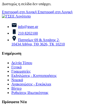
Δυστυχώς η σελίδα δεν υπάρχει.
Επιστροφή στη Αρχική
Επιστροφή στη Αρχική
info@gsee.gr
210 8202100
Πατησίων 69 & Αινιάνος 2,
10434 Αθήνα, ΤΘ 3626, ΤΚ 10210
Ενημέρωση
Δελτία Τύπου
Γενικά
Γραμματείες
Εκδηλώσεις - Κινητοποιήσεις
Νομικά
Ανακοινώσεις - Εγκύκλιοι
Βίντεο
Ρυθμίσεις Ιδιωτικότητας
Πρόσφατα Νέα