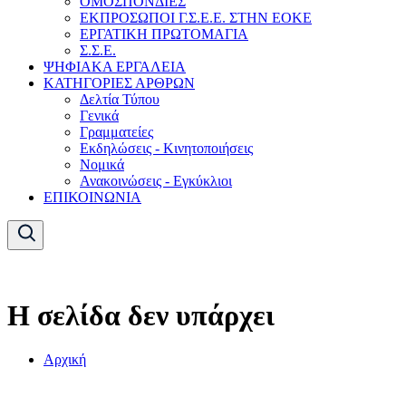
ΟΜΟΣΠΟΝΔΙΕΣ
ΕΚΠΡΟΣΩΠΟΙ Γ.Σ.Ε.Ε. ΣΤΗΝ ΕΟΚΕ
ΕΡΓΑΤΙΚΗ ΠΡΩΤΟΜΑΓΙΑ
Σ.Σ.Ε.
ΨΗΦΙΑΚΑ ΕΡΓΑΛΕΙΑ
ΚΑΤΗΓΟΡΙΕΣ ΑΡΘΡΩΝ
Δελτία Τύπου
Γενικά
Γραμματείες
Εκδηλώσεις - Κινητοποιήσεις
Νομικά
Ανακοινώσεις - Εγκύκλιοι
ΕΠΙΚΟΙΝΩΝΙΑ
Η σελίδα δεν υπάρχει
Αρχική