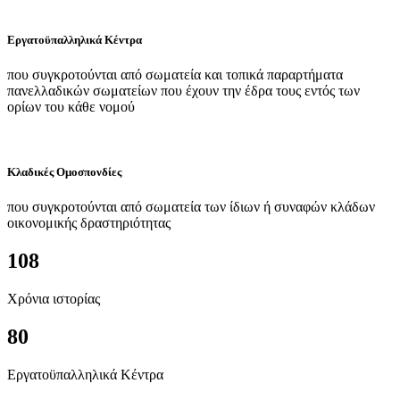
Εργατοϋπαλληλικά Κέντρα
που συγκροτούνται από σωματεία και τοπικά παραρτήματα
πανελλαδικών σωματείων που έχουν την έδρα τους εντός των
ορίων του κάθε νομού
Κλαδικές Ομοσπονδίες
που συγκροτούνται από σωματεία των ίδιων ή συναφών κλάδων
οικονομικής δραστηριότητας
108
Χρόνια ιστορίας
80
Εργατοϋπαλληλικά Κέντρα