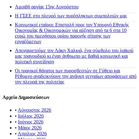
Αμοιβή αργίας 15ης Αυγούστου
H ΓΣΕΕ στο πλευρό των πυρόπληκτων συμπολιτών μας
Κοινωνικοί εταίροι: Επιστολή προς τον Υπουργό Εθνικής
Οικονομίας & Οικονομικών για αύξηση από τα 6 στα 10
ευρώ του ημερήσιου ορίου παροχής σίτισης των
εργαζόμενων
Αποχαιρετούμε τον Λάκη Χαλκιά, ένα σύμβολο του λαϊκού
μας τραγουδιού κι έναν άνθρωπο με βαθιά κοινωνική και
πολιτική συνείδηση
Οι τραγικοί θάνατοι των πυροσβεστών σε Γύθειο και
Ρέθυμνο αναδεικνύουν την ανάγκη γενναίων αποφάσεων από
την πλευρά της πολιτείας
Αρχείο Δημοσιεύσεων
•
Αύγουστος 2026
•
Ιούλιος 2026
•
Ιούνιος 2026
•
Μάιος 2026
•
Απρίλιος 2026