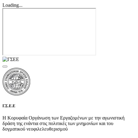
Loading...
Γ.Σ.Ε.Ε
Η Κορυφαία Οργάνωση των Εργαζομένων με την αγωνιστική
δράση της ενάντια στις πολιτικές των μνημονίων και του
δογματικού νεοφιλελευθερισμού