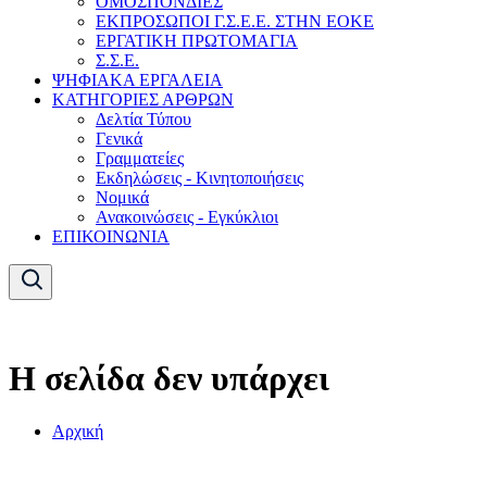
ΟΜΟΣΠΟΝΔΙΕΣ
ΕΚΠΡΟΣΩΠΟΙ Γ.Σ.Ε.Ε. ΣΤΗΝ ΕΟΚΕ
ΕΡΓΑΤΙΚΗ ΠΡΩΤΟΜΑΓΙΑ
Σ.Σ.Ε.
ΨΗΦΙΑΚΑ ΕΡΓΑΛΕΙΑ
ΚΑΤΗΓΟΡΙΕΣ ΑΡΘΡΩΝ
Δελτία Τύπου
Γενικά
Γραμματείες
Εκδηλώσεις - Κινητοποιήσεις
Νομικά
Ανακοινώσεις - Εγκύκλιοι
ΕΠΙΚΟΙΝΩΝΙΑ
Η σελίδα δεν υπάρχει
Αρχική