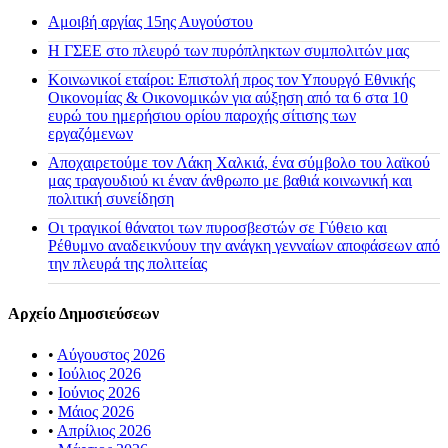
Αμοιβή αργίας 15ης Αυγούστου
H ΓΣΕΕ στο πλευρό των πυρόπληκτων συμπολιτών μας
Κοινωνικοί εταίροι: Επιστολή προς τον Υπουργό Εθνικής
Οικονομίας & Οικονομικών για αύξηση από τα 6 στα 10
ευρώ του ημερήσιου ορίου παροχής σίτισης των
εργαζόμενων
Αποχαιρετούμε τον Λάκη Χαλκιά, ένα σύμβολο του λαϊκού
μας τραγουδιού κι έναν άνθρωπο με βαθιά κοινωνική και
πολιτική συνείδηση
Οι τραγικοί θάνατοι των πυροσβεστών σε Γύθειο και
Ρέθυμνο αναδεικνύουν την ανάγκη γενναίων αποφάσεων από
την πλευρά της πολιτείας
Αρχείο Δημοσιεύσεων
•
Αύγουστος 2026
•
Ιούλιος 2026
•
Ιούνιος 2026
•
Μάιος 2026
•
Απρίλιος 2026