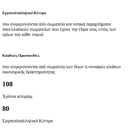
Εργατοϋπαλληλικά Κέντρα
που συγκροτούνται από σωματεία και τοπικά παραρτήματα
πανελλαδικών σωματείων που έχουν την έδρα τους εντός των
ορίων του κάθε νομού
Κλαδικές Ομοσπονδίες
που συγκροτούνται από σωματεία των ίδιων ή συναφών κλάδων
οικονομικής δραστηριότητας
108
Χρόνια ιστορίας
80
Εργατοϋπαλληλικά Κέντρα