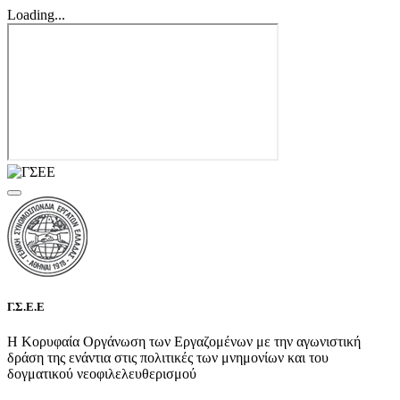
Loading...
Γ.Σ.Ε.Ε
Η Κορυφαία Οργάνωση των Εργαζομένων με την αγωνιστική
δράση της ενάντια στις πολιτικές των μνημονίων και του
δογματικού νεοφιλελευθερισμού