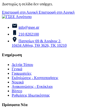
Δυστυχώς η σελίδα δεν υπάρχει.
Επιστροφή στη Αρχική
Επιστροφή στη Αρχική
info@gsee.gr
210 8202100
Πατησίων 69 & Αινιάνος 2,
10434 Αθήνα, ΤΘ 3626, ΤΚ 10210
Ενημέρωση
Δελτία Τύπου
Γενικά
Γραμματείες
Εκδηλώσεις - Κινητοποιήσεις
Νομικά
Ανακοινώσεις - Εγκύκλιοι
Βίντεο
Ρυθμίσεις Ιδιωτικότητας
Πρόσφατα Νέα