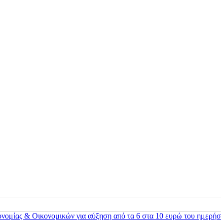
ονομίας & Οικονομικών για αύξηση από τα 6 στα 10 ευρώ του ημερήσ