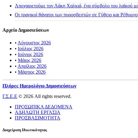
Αποχαιρετούμε τον Λάκη Χαλκιά, ένα σύμβολο του λαϊκού μας
Οι τραγικοί θάνατοι των πυροσβεστών σε Γύθειο και Ρέθυμνο
Αρχείο Δημοσιεύσεων
•
Αύγουστος 2026
•
Ιούλιος 2026
•
Ιούνιος 2026
•
Μάιος 2026
•
Απρίλιος 2026
•
Μάρτιος 2026
Πλήρες Ημερολόγιο Δημοσιεύσεων
Γ.Σ.Ε.Ε
© 2026 All rights reserved.
ΠΡΟΣΩΠΙΚΑ ΔΕΔΟΜΕΝΑ
ΑΔΗΛΩΤΗ ΕΡΓΑΣΙΑ
ΠΡΟΣΒΑΣΙΜΟΤΗΤΑ
Διαχείριση Ιδιωτικότητας