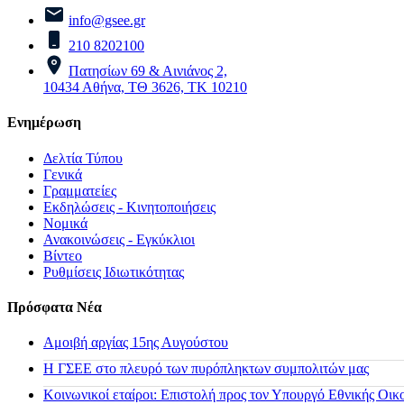
info@gsee.gr
210 8202100
Πατησίων 69 & Αινιάνος 2,
10434 Αθήνα, ΤΘ 3626, ΤΚ 10210
Ενημέρωση
Δελτία Τύπου
Γενικά
Γραμματείες
Εκδηλώσεις - Κινητοποιήσεις
Νομικά
Ανακοινώσεις - Εγκύκλιοι
Βίντεο
Ρυθμίσεις Ιδιωτικότητας
Πρόσφατα Νέα
Αμοιβή αργίας 15ης Αυγούστου
H ΓΣΕΕ στο πλευρό των πυρόπληκτων συμπολιτών μας
Κοινωνικοί εταίροι: Επιστολή προς τον Υπουργό Εθνικής Οικ