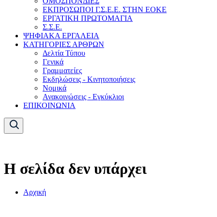
ΟΜΟΣΠΟΝΔΙΕΣ
ΕΚΠΡΟΣΩΠΟΙ Γ.Σ.Ε.Ε. ΣΤΗΝ ΕΟΚΕ
ΕΡΓΑΤΙΚΗ ΠΡΩΤΟΜΑΓΙΑ
Σ.Σ.Ε.
ΨΗΦΙΑΚΑ ΕΡΓΑΛΕΙΑ
ΚΑΤΗΓΟΡΙΕΣ ΑΡΘΡΩΝ
Δελτία Τύπου
Γενικά
Γραμματείες
Εκδηλώσεις - Κινητοποιήσεις
Νομικά
Ανακοινώσεις - Εγκύκλιοι
ΕΠΙΚΟΙΝΩΝΙΑ
Η σελίδα δεν υπάρχει
Αρχική