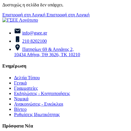
Δυστυχώς η σελίδα δεν υπάρχει.
Επιστροφή στη Αρχική
Επιστροφή στη Αρχική
info@gsee.gr
210 8202100
Πατησίων 69 & Αινιάνος 2,
10434 Αθήνα, ΤΘ 3626, ΤΚ 10210
Ενημέρωση
Δελτία Τύπου
Γενικά
Γραμματείες
Εκδηλώσεις - Κινητοποιήσεις
Νομικά
Ανακοινώσεις - Εγκύκλιοι
Βίντεο
Ρυθμίσεις Ιδιωτικότητας
Πρόσφατα Νέα