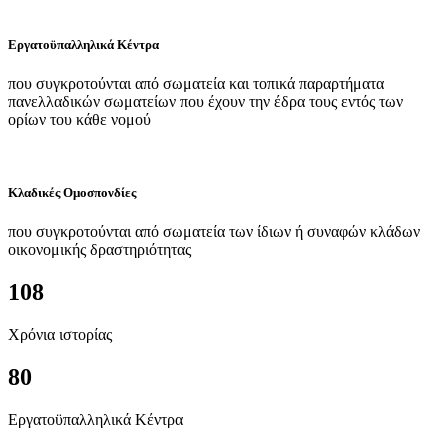
Εργατοϋπαλληλικά Κέντρα
που συγκροτούνται από σωματεία και τοπικά παραρτήματα
πανελλαδικών σωματείων που έχουν την έδρα τους εντός των
ορίων του κάθε νομού
Κλαδικές Ομοσπονδίες
που συγκροτούνται από σωματεία των ίδιων ή συναφών κλάδων
οικονομικής δραστηριότητας
108
Χρόνια ιστορίας
80
Εργατοϋπαλληλικά Κέντρα