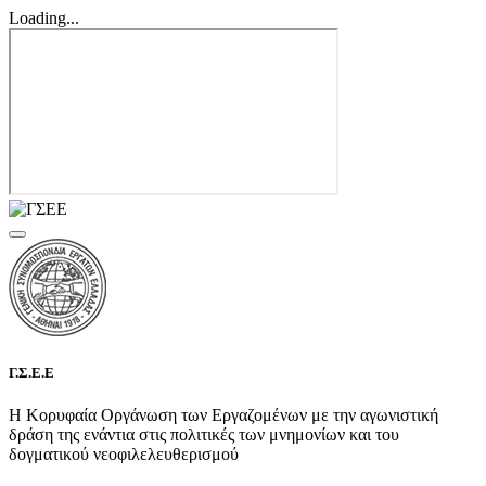
Loading...
Γ.Σ.Ε.Ε
Η Κορυφαία Οργάνωση των Εργαζομένων με την αγωνιστική
δράση της ενάντια στις πολιτικές των μνημονίων και του
δογματικού νεοφιλελευθερισμού