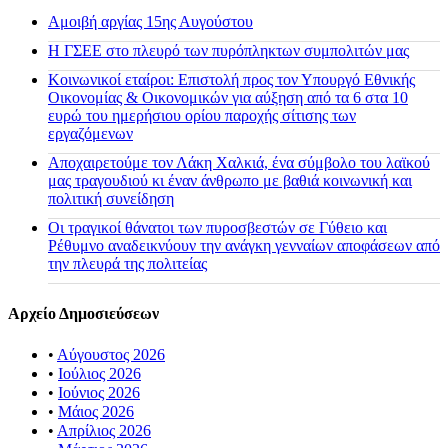
Αμοιβή αργίας 15ης Αυγούστου
H ΓΣΕΕ στο πλευρό των πυρόπληκτων συμπολιτών μας
Κοινωνικοί εταίροι: Επιστολή προς τον Υπουργό Εθνικής
Οικονομίας & Οικονομικών για αύξηση από τα 6 στα 10
ευρώ του ημερήσιου ορίου παροχής σίτισης των
εργαζόμενων
Αποχαιρετούμε τον Λάκη Χαλκιά, ένα σύμβολο του λαϊκού
μας τραγουδιού κι έναν άνθρωπο με βαθιά κοινωνική και
πολιτική συνείδηση
Οι τραγικοί θάνατοι των πυροσβεστών σε Γύθειο και
Ρέθυμνο αναδεικνύουν την ανάγκη γενναίων αποφάσεων από
την πλευρά της πολιτείας
Αρχείο Δημοσιεύσεων
•
Αύγουστος 2026
•
Ιούλιος 2026
•
Ιούνιος 2026
•
Μάιος 2026
•
Απρίλιος 2026